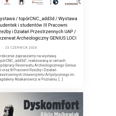
ystawa / topórCNC_add3d / Wystawa
udentek i studentów III Pracowni
zeźby i Działań Przestrzennych UAP /
ezerwat Archeologiczny GENIUS LOCI
D
23 CZERWCA 2026
rdecznie zapraszamy na wystawę
opórCNC_add3d”, realizowaną w ramach
półpracy Rezerwatu Archeologicznego Genius
ci oraz III Pracowni Rzeźby i Działań
zestrzennych Uniwersytetu Artystycznego im.
gdaleny Abakanowicz w Poznaniu. […]