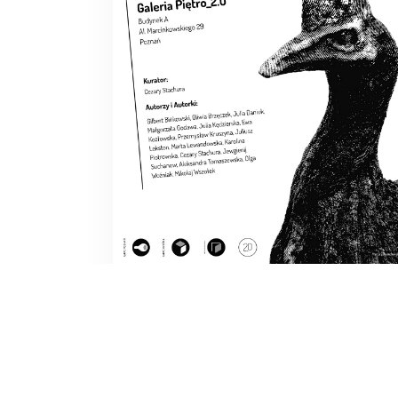
Wystawa | Bez j(ai) | Galeria Piętro_2.0
budynek A UAP
TD
18 MARCA 2026
Zapraszamy na wystawę „Bez j(ai)!” organizow