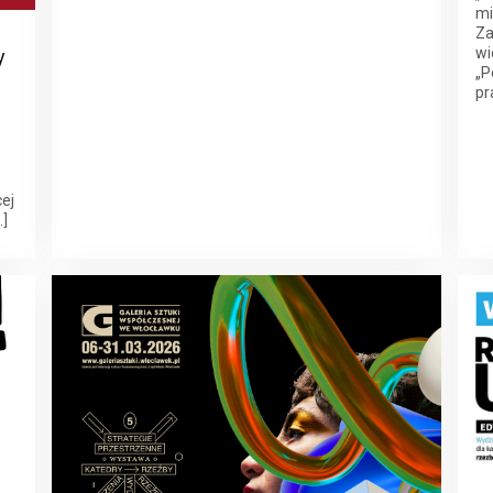
mi
Za
wi
y
„P
pr
cej
…]