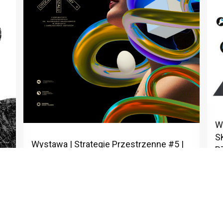
W
S
Wystawa | Strategie Przestrzenne #5 |
R
Galeria Sztuki Współczesnej we
Włocławku
T
,
Za
TD
20 LUTEGO 2026
MŁ
Wa
W Galerii Sztuki Współczesnej we Włocławku
Ar
odbędzie się piąta odsłona wystawy z cyklu
aną
Po
Strategie Przestrzenne – projektu