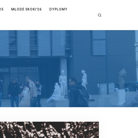
25
MŁODE SKOKI’26
DYPLOMY
Search