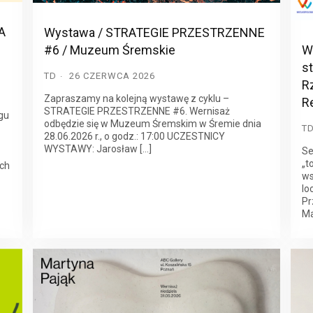
A
Wystawa / STRATEGIE PRZESTRZENNE
#6 / Muzeum Śremskie
W
st
TD
26 CZERWCA 2026
R
Zapraszamy na kolejną wystawę z cyklu –
R
STRATEGIE PRZESTRZENNE #6. Wernisaż
gu
odbędzie się w Muzeum Śremskim w Śremie dnia
T
28.06.2026 r., o godz.: 17:00 UCZESTNICY
WYSTAWY: Jarosław […]
Se
„t
ych
ws
lo
Pr
Ma