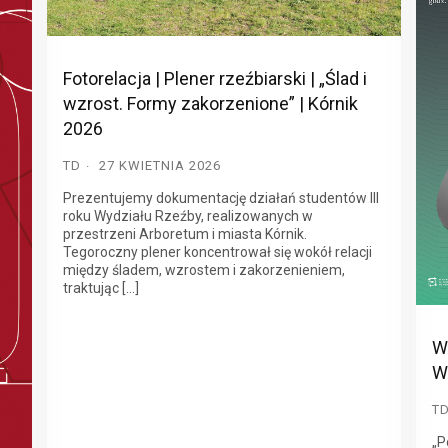
Fotorelacja | Plener rzeźbiarski | „Ślad i
wzrost. Formy zakorzenione” | Kórnik
2026
TD
27 KWIETNIA 2026
Prezentujemy dokumentację działań studentów III
roku Wydziału Rzeźby, realizowanych w
przestrzeni Arboretum i miasta Kórnik.
Tegoroczny plener koncentrował się wokół relacji
między śladem, wzrostem i zakorzenieniem,
traktując […]
Wy
W
T
„P