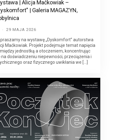
ystawa | Alicja Maćkowiak –
Dyskomfort” | Galeria MAGAZYN,
obylnica
D
29 MAJA 2026
praszamy na wystawę „Dyskomfort” autorstwa
icji Maćkowiak. Projekt podejmuje temat napięcia
między jednostką a otoczeniem, koncentrując
ę na doświadczeniu niepewności, przeciążenia i
ychicznego oraz fizycznego uwikłania we […]