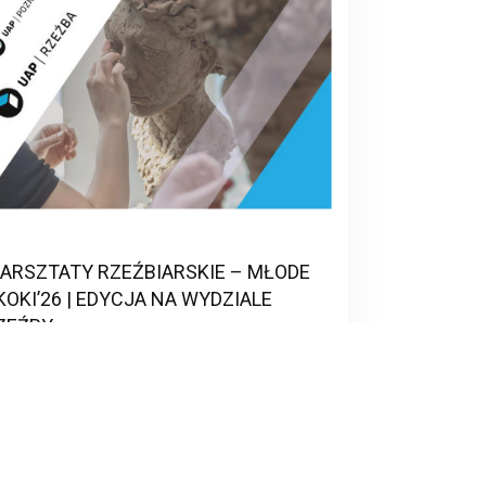
ARSZTATY RZEŹBIARSKIE – MŁODE
KOKI’26 | EDYCJA NA WYDZIALE
ZEŹBY
D
19 LUTEGO 2026
praszamy na 10. WARSZTATY RZEŹBIARSKIE –
ODE SKOKI’26 | EDYCJA NA WYDZIALE RZEŹBY
rsztaty Wydziału Rzeźby Uniwersytetu
tystycznego im. Magdaleny Abakanowicz w
znaniu skierowane są do licealistów […]