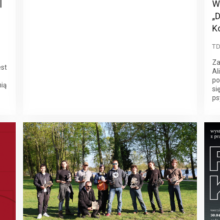
|
W
„
K
T
Za
est
Al
po
nią
si
ps