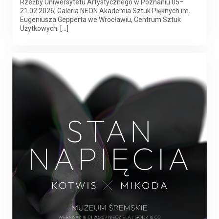
Rzeźby Uniwersytetu Artystycznego w Poznaniu 05–
21.02.2026, Galeria NEON Akademia Sztuk Pięknych im.
Eugeniusza Gepperta we Wrocławiu, Centrum Sztuk
Użytkowych. […]