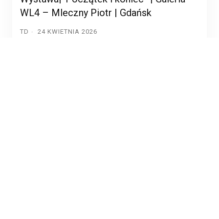
WL4 – Mleczny Piotr | Gdańsk
TD
24 KWIETNIA 2026
„Początek i koniec” – wystawa międzyuczelnianego
projektu rzeźbiarskiego Zapraszamy do udziału w kolejnej
odsłonie wieloletniego projektu międzyuczelnianego
„Początek i koniec”, realizowanego we współpracy
pracowni rzeźby z Wrocławia, […]