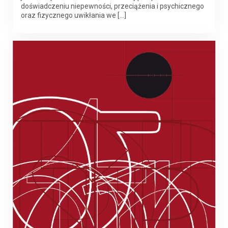
doświadczeniu niepewności, przeciążenia i psychicznego
oraz fizycznego uwikłania we […]