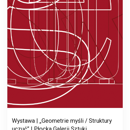
Wystawa | „Geometrie myśli / Struktury
uczuć” | Płocka Galerii Sztuki