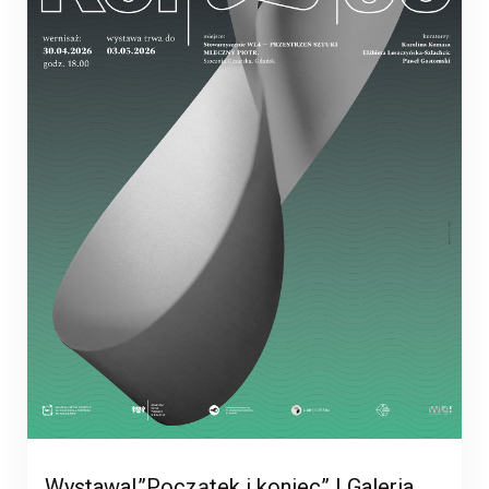
Wystawa|”Początek i koniec” | Galeria