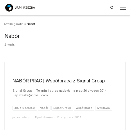
Search
Przejdź do treści
Men
Strona główna
»
Nabór
Nabór
1 wpis
NABÓR PRAC | Współpraca z Signal Group
Signal Group Termin i adres nadsyłania prac 26 styczeń 2014
uap.rzezba@gmail.com
dla studentów
Nabór
SignalGroup
współpraca
wystawa
przez
admin
Opublikowano
11 stycznia 2014