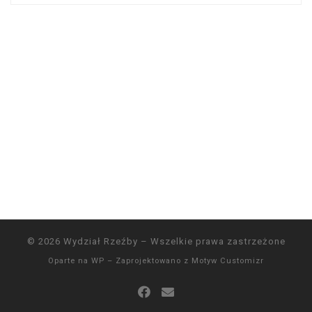
© 2026
Wydział Rzeźby
– Wszelkie prawa zastrzeżone
Oparte na
WP
– Zaprojektowano z
Motyw Customizr