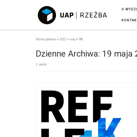
Przejdź do treści
O WYDZ
KONTAK
Strona główna
»
2022
»
maj
»
19
Dzienne Archiwa:
19 maja 
1 wpis