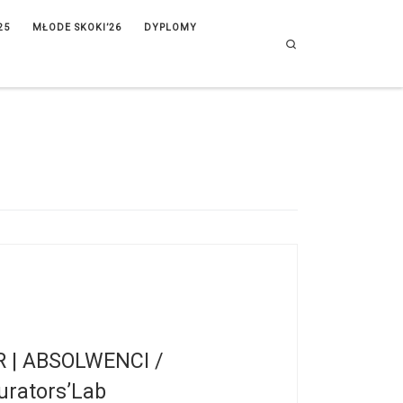
25
MŁODE SKOKI’26
DYPLOMY
Search
 | ABSOLWENCI /
Curators’Lab