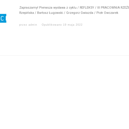
Zapraszamy! Pierwsza wystawa z cyklu / REFLEKSY / III PRACOWNIA RZEŹB
Rzepińska / Bartosz Ługowski / Grzegorz Gwiazda / Piotr Owczarek
przez
admin
Opublikowano
19 maja 2022