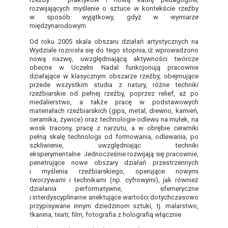
rozwijających myślenie o sztuce w kontekście rzeźby
w sposób wyjątkowy, gdyż w wymiarze
międzynarodowym.
Od roku 2005 skala obszaru działań artystycznych na
Wydziale rozrosła się do tego stopnia, iż wprowadzono
nową nazwę, uwzględniającą aktywności twórcze
obecne w Uczelni. Nadal funkcjonują pracownie
działające w klasycznym obszarze rzeźby, obejmujące
przede wszystkim studia z natury, różne techniki
rzeźbiarskie od pełnej rzeźby, poprzez relief, aż po
medalierstwo, a także pracę w podstawowych
materiałach rzeźbiarskich (gips, metal, drewno, kamień,
ceramika, żywice) oraz technologie odlewu na mułek, na
wosk tracony, pracę z narzutu, a w obrębie ceramiki
pełną skalę technologii od formowania, odlewania, po
szkliwienie, uwzględniając techniki
eksperymentalne. Jednocześnie rozwijają się pracownie,
penetrujące nowe obszary działań przestrzennych
i myślenia rzeźbiarskiego, operujące nowymi
tworzywami i technikami (np. cyfrowymi), jak również
działania performatywne, efemeryczne
i interdyscyplinarne anektujące wartości dotychczasowo
przypisywane innym dziedzinom sztuki, tj. malarstwo,
tkanina, teatr, film, fotografia z holografią włącznie