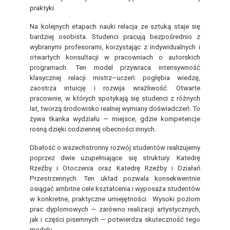
praktyki.
Na kolejnych etapach nauki relacja ze sztuką staje się
bardziej osobista. Studenci pracują bezpośrednio z
wybranymi profesorami, korzystając z indywidualnych i
otwartych konsultacji w pracowniach o autorskich
programach. Ten model przywraca intensywność
klasycznej relacji mistrz–uczeń: pogłębia wiedzę,
zaostrza intuicję i rozwija wrażliwość.
Otwarte
pracownie, w których spotykają się studenci z różnych
lat, tworzą środowisko realnej wymiany doświadczeń. To
żywa tkanka wydziału — miejsce, gdzie kompetencje
rosną dzięki codziennej obecności innych.
Dbałość o wszechstronny rozwój studentów realizujemy
poprzez dwie uzupełniające się struktury: Katedrę
Rzeźby i Otoczenia oraz Katedrę Rzeźby i Działań
Przestrzennych. Ten układ pozwala konsekwentnie
osiągać ambitne cele kształcenia i wyposaża studentów
w konkretne, praktyczne umiejętności.
Wysoki poziom
prac dyplomowych — zarówno realizacji artystycznych,
jak i części pisemnych — potwierdza skuteczność tego
modelu.