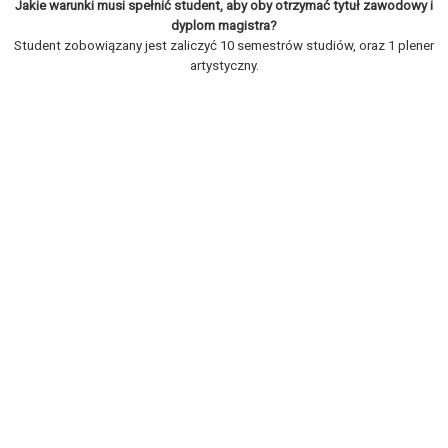
Jakie warunki musi spełnić student, aby oby otrzymać tytuł zawodowy i
dyplom magistra?
Student zobowiązany jest zaliczyć 10 semestrów studiów, oraz 1 plener
artystyczny.
REKRUTACJA
STRUKTURA WYDZIAŁU
SZKOŁA DOKTORSKA
Wydział Rzeźby UAP
Budynek B