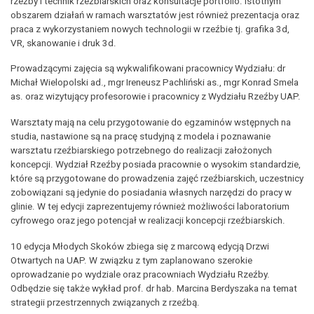
rzeźby i technik rzeźbiarskich oraz konsultacje portfolio. Istotnym
obszarem działań w ramach warsztatów jest również prezentacja oraz
praca z wykorzystaniem nowych technologii w rzeźbie tj. grafika 3d,
VR, skanowanie i druk 3d.
Prowadzącymi zajęcia są wykwalifikowani pracownicy Wydziału: dr
Michał Wielopolski ad., mgr Ireneusz Pachliński as., mgr Konrad Smela
as. oraz wizytujący profesorowie i pracownicy z Wydziału Rzeźby UAP.
Warsztaty mają na celu przygotowanie do egzaminów wstępnych na
studia, nastawione są na pracę studyjną z modela i poznawanie
warsztatu rzeźbiarskiego potrzebnego do realizacji założonych
koncepcji. Wydział Rzeźby posiada pracownie o wysokim standardzie,
które są przygotowane do prowadzenia zajęć rzeźbiarskich, uczestnicy
zobowiązani są jedynie do posiadania własnych narzędzi do pracy w
glinie. W tej edycji zaprezentujemy również możliwości laboratorium
cyfrowego oraz jego potencjał w realizacji koncepcji rzeźbiarskich.
10 edycja Młodych Skoków zbiega się z marcową edycją Drzwi
Otwartych na UAP. W związku z tym zaplanowano szerokie
oprowadzanie po wydziale oraz pracowniach Wydziału Rzeźby.
Odbędzie się także wykład prof. dr hab. Marcina Berdyszaka na temat
strategii przestrzennych związanych z rzeźbą.