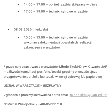
14:00 – 17:00 – portret rzeźbiarski/praca w glinie
17:00 – 19:00 – techniki cyfrowe w rzeźbie
08.03.2026 (niedziela)
10:00 – 13:00 – techniki cyfrowe w rzeźbie,
wykonanie dokumentacji powstałych realizacji,
zakończenie warsztatów
* przez cały czas trwania warsztatów Młode Skoki/Drzwi Otwarte UAP
możliwość konsultacji portfolio/teczki, prosimy o wcześniejsze
przygotowanie portfolio lub teczki w wersji cyfrowej lub papierowej.
UDZIAŁ W WARSZTACIE – BEZPŁATNY
Zgłoszenia prosimy kierować na adres email:
mlode.skoki@uap.edu.pl
dr Michał Wielopolski / +48605222718