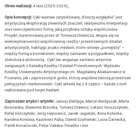
Okres realizacji:
4 lata (2025-2029),
Opis koncepcji:
Cykl wystaw zatytułowany „Rzeczy względne” jest
artystyczną eksploracją zmiennych znaczeń, relatywizmu interpretacji
oraz nieoczywistości formy, jaką przybiera sztuka współczesna.
Projekt, kuratorowany przez dr Tomasza Drewicza, skupia się na
wielowymiarowości współczesnej rzeźby i przestrzennych działań
artystycznych, traktując je jako medium, które istnieje „pomiędzy” –
między formą a kontekstem, między zamiarem a przypadkiem, między
stałością a ulotnością. Cykl ten angażuje zarówno artystów
związanych z Katedrą Rzeźby i Działań Przestrzennych, Wydziału
Rzeźby, Uniwersytetu Artystycznego im. Magdaleny Abakanowicz w
Poznaniu, jak i zaproszonych gości, którzy wspólnie tworzą przestrzeń
pełną pytań i niedomówień. Cykl składa się z 4 części – każda z nich
realizowana pod innym hasłem.
Zaproszeni artyści i artystki:
Janusz Bałdyga, Marcin Berdyszak, Marta
Bosowska, Sławomir Brzoska, Tomasz Drewicz, Łukasz Gruszczyński,
Rafał Górczyński, Jerzy Hejnowicz, Jacek Jagielski, Anna Kołacka,
Karolina Komasa, Kazimierz Raba, Dawid Szafrański, Lucia Čarnecká,
Patrik Kovačovski, Peter Valiska-Timečko i inni.