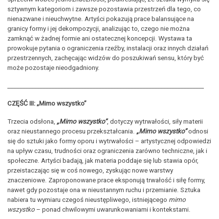
sztywnym kategoriom i zawsze pozostawia przestrzeń dla tego, co
nienazwane i nieuchwytne. Artyści pokazują prace balansujące na
granicy formy i jej dekompozycji, analizując to, czego nie można
zamknąć w żadnej formie ani ostatecznej koncepcji. Wystawa ta
prowokuje pytania o ograniczenia rzeźby, instalacji oraz innych działań
przestrzennych, zachęcając widzów do poszukiwań sensu, który być
może pozostaje nieodgadniony.
___________________________________________________________________
CZĘŚĆ III: „Mimo wszystko”
Trzecia odsłona,
„Mimo wszystko”
, dotyczy wytrwałości, siły materii
oraz nieustannego procesu przekształcania.
„Mimo wszystko”
odnosi
się do sztuki jako formy oporu i wytrwałości – artystycznej odpowiedzi
na upływ czasu, trudności oraz ograniczenia zarówno techniczne, jak i
społeczne. Artyści badają, jak materia poddaje się lub stawia opór,
przeistaczając się w coś nowego, zyskując nowe warstwy
znaczeniowe. Zaproponowane prace eksponują trwałość i siłę formy,
nawet gdy pozostaje ona w nieustannym ruchu i przemianie. Sztuka
nabiera tu wymiaru czegoś nieustępliwego, istniejącego
mimo
wszystko
– ponad chwilowymi uwarunkowaniami i kontekstami.