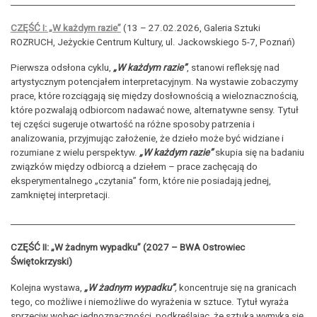
___________________________________________________________________
CZĘŚĆ I: „W każdym razie”
(13 – 27.02.2026, Galeria Sztuki
ROZRUCH, Jeżyckie Centrum Kultury, ul. Jackowskiego 5-7, Poznań)
Pierwsza odsłona cyklu,
„W każdym razie”
, stanowi refleksję nad
artystycznym potencjałem interpretacyjnym. Na wystawie zobaczymy
prace, które rozciągają się między dosłownością a wieloznacznością,
które pozwalają odbiorcom nadawać nowe, alternatywne sensy. Tytuł
tej części sugeruje otwartość na różne sposoby patrzenia i
analizowania, przyjmując założenie, że dzieło może być widziane i
rozumiane z wielu perspektyw.
„W każdym razie”
skupia się na badaniu
związków między odbiorcą a dziełem – prace zachęcają do
eksperymentalnego „czytania” form, które nie posiadają jednej,
zamkniętej interpretacji.
___________________________________________________________________
CZĘŚĆ II: „W żadnym wypadku” (2027 – BWA Ostrowiec
Świętokrzyski)
Kolejna wystawa,
„W żadnym wypadku”
,
koncentruje się na granicach
tego, co możliwe i niemożliwe do wyrażenia w sztuce. Tytuł wyraża
sprzeciw wobec jednoznaczności, podkreślając, że sztuka wymyka się