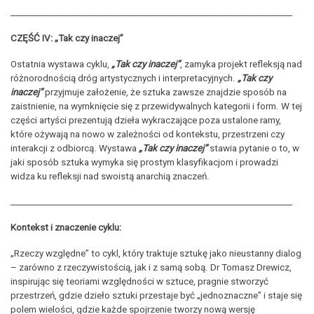
___________________________________________________________________
CZĘŚĆ IV: „Tak czy inaczej”
Ostatnia wystawa cyklu,
„Tak czy inaczej”
, zamyka projekt refleksją nad
różnorodnością dróg artystycznych i interpretacyjnych.
„Tak czy
inaczej”
przyjmuje założenie, że sztuka zawsze znajdzie sposób na
zaistnienie, na wymknięcie się z przewidywalnych kategorii i form. W tej
części artyści prezentują dzieła wykraczające poza ustalone ramy,
które ożywają na nowo w zależności od kontekstu, przestrzeni czy
interakcji z odbiorcą. Wystawa
„Tak czy inaczej”
stawia pytanie o to, w
jaki sposób sztuka wymyka się prostym klasyfikacjom i prowadzi
widza ku refleksji nad swoistą anarchią znaczeń.
___________________________________________________________________
Kontekst i znaczenie cyklu:
„Rzeczy względne” to cykl, który traktuje sztukę jako nieustanny dialog
– zarówno z rzeczywistością, jak i z samą sobą. Dr Tomasz Drewicz,
inspirując się teoriami względności w sztuce, pragnie stworzyć
przestrzeń, gdzie dzieło sztuki przestaje być „jednoznaczne” i staje się
polem wielości, gdzie każde spojrzenie tworzy nową wersję