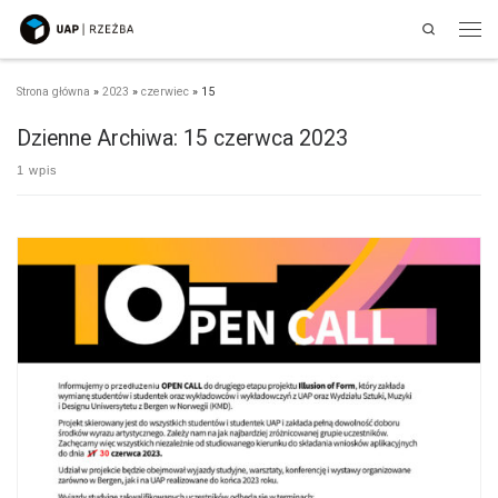
Search
Przejdź do treści
Men
Strona główna
»
2023
»
czerwiec
»
15
Dzienne Archiwa:
15 czerwca 2023
1 wpis