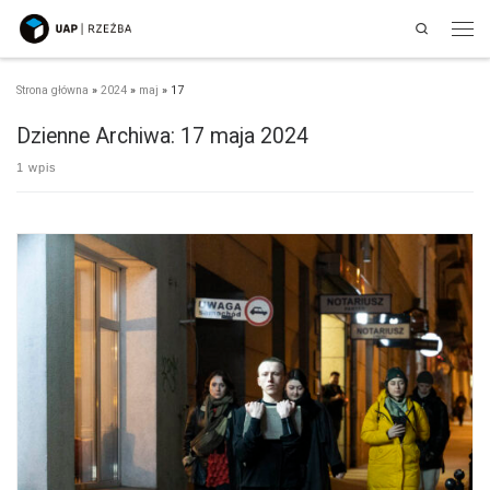
Search
Przejdź do treści
Men
Strona główna
»
2024
»
maj
»
17
Dzienne Archiwa:
17 maja 2024
1 wpis