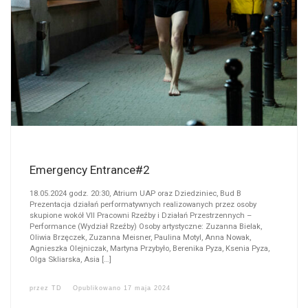
Emergency Entrance#2
18.05.2024 godz. 20:30, Atrium UAP oraz Dziedziniec, Bud B
Prezentacja działań performatywnych realizowanych przez osoby
skupione wokół VII Pracowni Rzeźby i Działań Przestrzennych –
Performance (Wydział Rzeźby) Osoby artystyczne: Zuzanna Bielak,
Oliwia Brzęczek, Zuzanna Meisner, Paulina Motyl, Anna Nowak,
Agnieszka Olejniczak, Martyna Przybyło, Berenika Pyza, Ksenia Pyza,
Olga Skliarska, Asia […]
przez
TD
Opublikowano
17 maja 2024