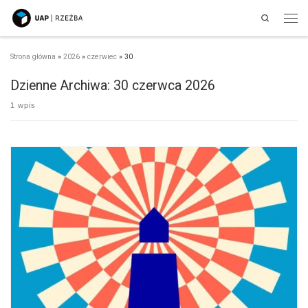
Search
Przejdź do treści
Men
Strona główna
»
2026
»
czerwiec
»
30
Dzienne Archiwa:
30 czerwca 2026
1 wpis