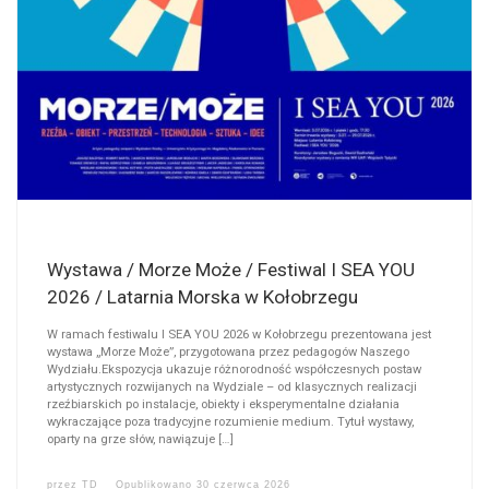
Wystawa / Morze Może / Festiwal I SEA YOU
2026 / Latarnia Morska w Kołobrzegu
W ramach festiwalu I SEA YOU 2026 w Kołobrzegu prezentowana jest
wystawa „Morze Może”, przygotowana przez pedagogów Naszego
Wydziału.Ekspozycja ukazuje różnorodność współczesnych postaw
artystycznych rozwijanych na Wydziale – od klasycznych realizacji
rzeźbiarskich po instalacje, obiekty i eksperymentalne działania
wykraczające poza tradycyjne rozumienie medium. Tytuł wystawy,
oparty na grze słów, nawiązuje […]
przez
TD
Opublikowano
30 czerwca 2026