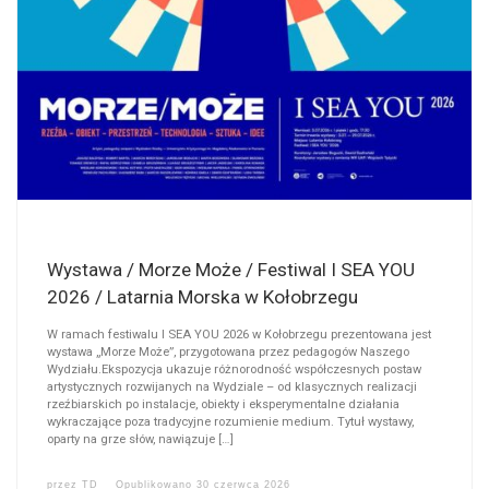
Wystawa / Morze Może / Festiwal I SEA YOU
2026 / Latarnia Morska w Kołobrzegu
W ramach festiwalu I SEA YOU 2026 w Kołobrzegu prezentowana jest
wystawa „Morze Może”, przygotowana przez pedagogów Naszego
Wydziału.Ekspozycja ukazuje różnorodność współczesnych postaw
artystycznych rozwijanych na Wydziale – od klasycznych realizacji
rzeźbiarskich po instalacje, obiekty i eksperymentalne działania
wykraczające poza tradycyjne rozumienie medium. Tytuł wystawy,
oparty na grze słów, nawiązuje […]
przez
TD
Opublikowano
30 czerwca 2026