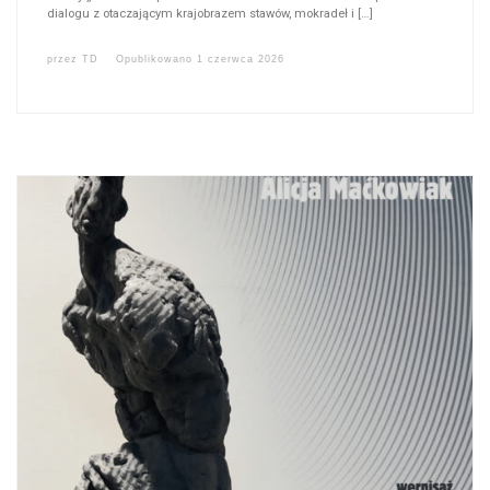
dialogu z otaczającym krajobrazem stawów, mokradeł i […]
przez
TD
Opublikowano
1 czerwca 2026