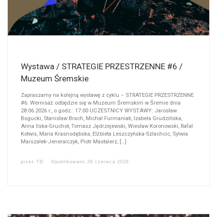
Wystawa / STRATEGIE PRZESTRZENNE #6 /
Muzeum Śremskie
Zapraszamy na kolejną wystawę z cyklu – STRATEGIE PRZESTRZENNE
#6. Wernisaż odbędzie się w Muzeum Śremskim w Śremie dnia
28.06.2026 r., o godz.: 17:00 UCZESTNICY WYSTAWY: Jarosław
Bogucki, Stanisław Brach, Michał Furmaniak, Izabela Grudzińska,
Anna Ilska-Gruchot, Tomasz Jędrzejewski, Wiesław Koronowski, Rafał
Kotwis, Maria Krasnodębska, Elżbieta Leszczyńska-Szlachcic, Sylwia
Marszałek-Jeneralczyk, Piotr Mastalerz, […]
przez
TD
Opublikowano
26 czerwca 2026