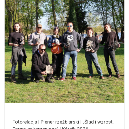
Fotorelacja | Plener rzeźbiarski | „Ślad i wzrost.