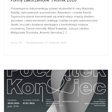
Formy zakorzenione” | Kórnik 2026
Prezentujemy dokumentację działań studentów III roku Wydziału
Rzeźby, realizowanych w przestrzeni Arboretum i miasta Kórnik.
Tegoroczny plener koncentrował się wokół relacji między śladem,
wzrostem i zakorzenieniem, traktując rzeźbę nie jako autonomiczny
obiekt, lecz jako działanie wynikające z konkretnego miejsca.
Uczestnicy: Daniel Hermeła, Albert Kowalski, Juliusz Lekston,
Małgorzata Plucińska, Arsentii Samoilov, […]
przez
TD
Opublikowano
27 kwietnia 2026