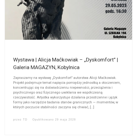
Wystawa | Alicja Maćkowiak – „Dyskomfort” |
Galeria MAGAZYN, Kobylnica
Zapraszamy na wystawę „Dyskomfort” autorstwa Alicji Maćkowiak.
Projekt podejmuje temat napięcia pomiędzy jednostką a otoczeniem,
koncentrując się na doświadczeniu niepewności, przeciążenia i
psychicznego oraz fizycznego uwikłania we współczesną
rzeczywistość. Artystka wykorzystuje działania przestrzenne i język
formy jako narzędzie badania stanów granicznych — momentów, w
których poczucie stabilności zaczyna się chwiać, […]
przez
TD
Opublikowano
29 maja 2026