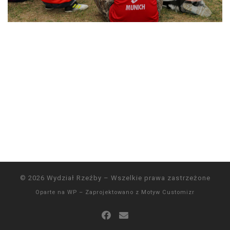
© 2026
Wydział Rzeźby
– Wszelkie prawa zastrzeżone
Oparte na
WP
– Zaprojektowano z
Motyw Customizr