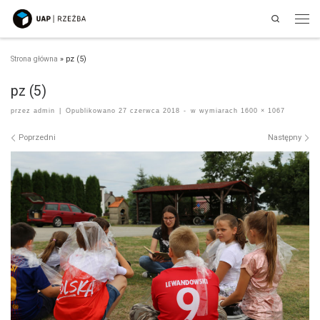
Search
Przejdź do treści
Men
Strona główna
»
pz (5)
pz (5)
przez
admin
|
Opublikowano
27 czerwca 2018
-
w wymiarach
1600 × 1067
Nawigacja po obrazach
Poprzedni
Następny