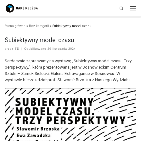
Search
Przejdź do treści
Men
Strona główna
»
Bez kategorii
»
Subiektywny model czasu
Subiektywny model czasu
przez
TD
|
Opublikowano
29 listopada 2024
Serdecznie zapraszamy na wystawę „Subiektywny model czasu. Trzy
perspektywy.”, która prezentowana jest w Sosnowieckim Centrum
Sztuki – Zamek Sielecki. Galeria Extravagance w Sosnowcu. W
wystawie bierze udział prof. Sławomir Brzoska z Naszego Wydziału.