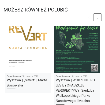
MOŻESZ RÓWNIEŻ POLUBIĆ
Opublikowano
23 czerwca 2023
Opublikowano
18 czerwca 2025
Wystawa | „reVert” | Marta
Wystawa | WODZENIE PO
Bosowska
LESIE i CHASZCZE
PERSPEKTYWY| Siedziba
Wielkopolskiego Parku
Narodowego | Mosina