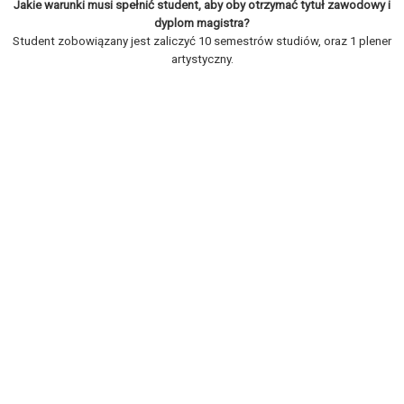
Jakie warunki musi spełnić student, aby oby otrzymać tytuł zawodowy i
dyplom magistra?
Student zobowiązany jest zaliczyć 10 semestrów studiów, oraz 1 plener
artystyczny.
REKRUTACJA
STRUKTURA WYDZIAŁU
SZKOŁA DOKTORSKA
Wydział Rzeźby UAP
Budynek B