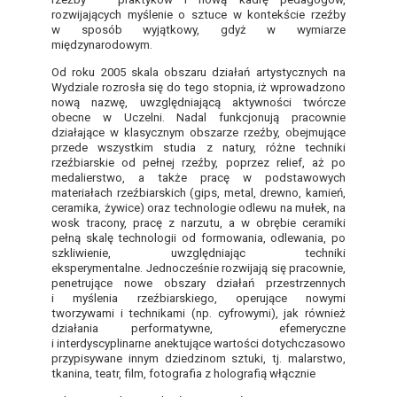
rozwijających myślenie o sztuce w kontekście rzeźby
w sposób wyjątkowy, gdyż w wymiarze
międzynarodowym.
Od roku 2005 skala obszaru działań artystycznych na
Wydziale rozrosła się do tego stopnia, iż wprowadzono
nową nazwę, uwzględniającą aktywności twórcze
obecne w Uczelni. Nadal funkcjonują pracownie
działające w klasycznym obszarze rzeźby, obejmujące
przede wszystkim studia z natury, różne techniki
rzeźbiarskie od pełnej rzeźby, poprzez relief, aż po
medalierstwo, a także pracę w podstawowych
materiałach rzeźbiarskich (gips, metal, drewno, kamień,
ceramika, żywice) oraz technologie odlewu na mułek, na
wosk tracony, pracę z narzutu, a w obrębie ceramiki
pełną skalę technologii od formowania, odlewania, po
szkliwienie, uwzględniając techniki
eksperymentalne. Jednocześnie rozwijają się pracownie,
penetrujące nowe obszary działań przestrzennych
i myślenia rzeźbiarskiego, operujące nowymi
tworzywami i technikami (np. cyfrowymi), jak również
działania performatywne, efemeryczne
i interdyscyplinarne anektujące wartości dotychczasowo
przypisywane innym dziedzinom sztuki, tj. malarstwo,
tkanina, teatr, film, fotografia z holografią włącznie