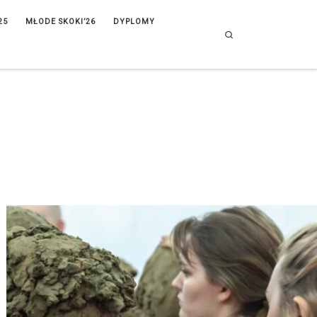
25
MŁODE SKOKI’26
DYPLOMY
Search