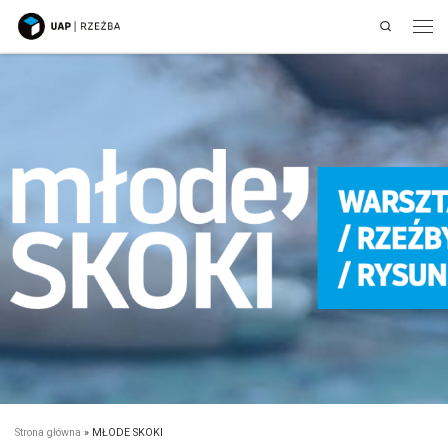
Search
Przejdź do treści
Men
Strona główna
»
MŁODE SKOKI