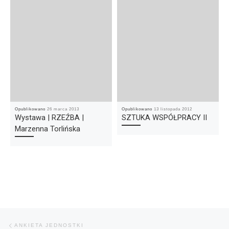
Opublikowano
26 marca 2013
Opublikowano
13 listopada 2012
Wystawa | RZEŹBA |
SZTUKA WSPÓŁPRACY II
Marzenna Torlińska
Nawigacja wpisu
Poprzedni wpis
ANKIETA JEDNOSTKI