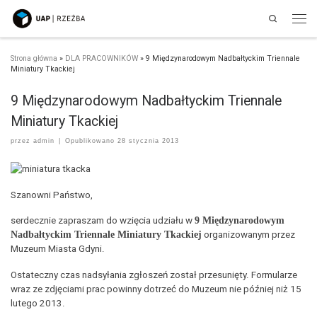
Search
Przejdź do treści
Men
Strona główna
»
DLA PRACOWNIKÓW
»
9 Międzynarodowym Nadbałtyckim Triennale
Miniatury Tkackiej
9 Międzynarodowym Nadbałtyckim Triennale
Miniatury Tkackiej
przez
admin
|
Opublikowano
28 stycznia 2013
Szanowni Państwo,
serdecznie zapraszam do wzięcia udziału w
9 Międzynarodowym
Nadbałtyckim Triennale Miniatury Tkackiej
organizowanym przez
Muzeum Miasta Gdyni.
Ostateczny czas nadsyłania zgłoszeń został przesunięty. Formularze
wraz ze zdjęciami prac powinny dotrzeć do Muzeum nie później niż 15
lutego 2013.