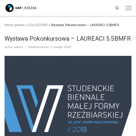
Search
Przejdź do treści
Men
Strona główna
»
OGŁOSZENIE
»
Wystawa Pokonkursowa – LAUREACI 5.SBMFR
Wystawa Pokonkursowa – LAUREACI 5.SBMFR
przez
admin
|
Opublikowano
1 lutego 2020