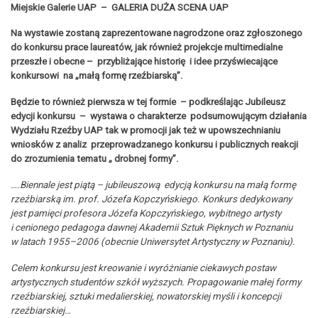
Miejskie Galerie UAP – GALERIA DUŻA SCENA UAP
Na wystawie zostaną zaprezentowane nagrodzone oraz zgłoszonego
do konkursu prace laureatów, jak również projekcje multimedialne
przeszłe i obecne – przybliżające historię i idee przyświecające
konkursowi na „małą formę rzeźbiarską”.
Będzie to również pierwsza w tej formie – podkreślając Jubileusz
edycji konkursu – wystawa o charakterze podsumowującym działania
Wydziału Rzeźby UAP tak w promocji jak też w upowszechnianiu
wniosków z analiz przeprowadzanego konkursu i publicznych reakcji
do zrozumienia tematu „ drobnej formy”.
….Biennale jest piątą – jubileuszową edycją konkursu na małą formę
rzeźbiarską im. prof. Józefa Kopczyńskiego. Konkurs dedykowany
jest pamięci profesora Józefa Kopczyńskiego, wybitnego artysty
i cenionego pedagoga dawnej Akademii Sztuk Pięknych w Poznaniu
w latach 1955–2006 (obecnie Uniwersytet Artystyczny w Poznaniu).
Celem konkursu jest kreowanie i wyróżnianie ciekawych postaw
artystycznych studentów szkół wyższych. Propagowanie małej formy
rzeźbiarskiej, sztuki medalierskiej, nowatorskiej myśli i koncepcji
rzeźbiarskiej…