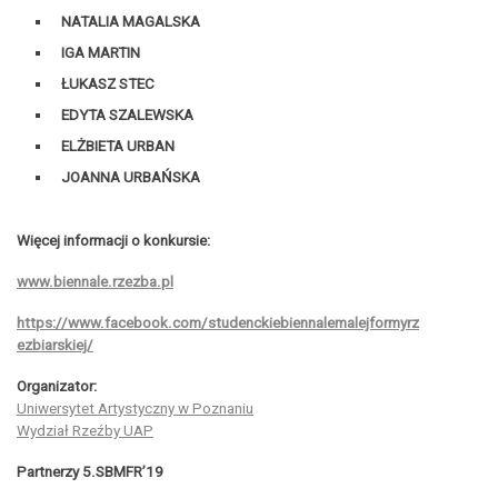
NATALIA MAGALSKA
IGA MARTIN
ŁUKASZ STEC
EDYTA SZALEWSKA
ELŻBIETA URBAN
JOANNA URBAŃSKA
Więcej informacji o konkursie:
www.biennale.rzezba.pl
https://www.facebook.com/
studenckiebiennalemalejformyrz
ezbiarskiej/
Organizator:
Uniwersytet Artystyczny w Poznaniu
Wydział Rzeźby UAP
Partnerzy 5.SBMFR’19