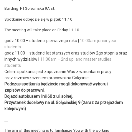
Building F | Golecinska 9A st.
Spotkanie odbędzie się w piątek 11.10
The meeting will take place on Friday 11.10
godz 10.00 – studenci pierwszego roku |
10:00am junior year
students
godz 11.00 – studenci lat starszych oraz studiów 2go stopnia oraz
innych wydziałów |
11:00am – 2nd up, and master studies
students
Celem spotkania jest zapoznanie Was z warunkami pracy
oraz rozmieszczeniem pracowni na Golęcinie.
Podczas spotkania będziecie mogli dokonywać wyboru i
zapisów do pracowni.
Dojazd autobusem linii 60 z ul. solnej.
Przystanek docelowy na ul. Golęcińskiej 9 (zaraz za przejazdem
kolejowym)
__
The aim of this meeting is to familiarize You with the working