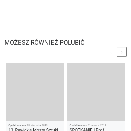
MOŻESZ RÓWNIEŻ POLUBIĆ
Opublikowano
23 sierpnia 2013
Opublikowano
11 marca 2014
13. Rawickie Mosty Sztuki
SPOTKANIE | Prof.