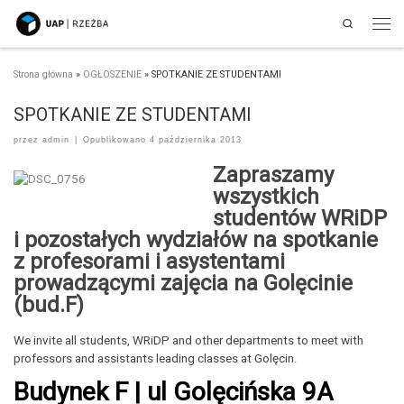
Search
Przejdź do treści
Men
Strona główna
»
OGŁOSZENIE
»
SPOTKANIE ZE STUDENTAMI
SPOTKANIE ZE STUDENTAMI
przez
admin
|
Opublikowano
4 października 2013
Zapraszamy
wszystkich
studentów WRiDP
i pozostałych wydziałów na spotkanie
z profesorami i asystentami
prowadzącymi zajęcia na Golęcinie
(bud.F)
We invite all students, WRiDP and other departments to meet with
professors and assistants leading classes at Golęcin.
Budynek F | ul Golęcińska 9A