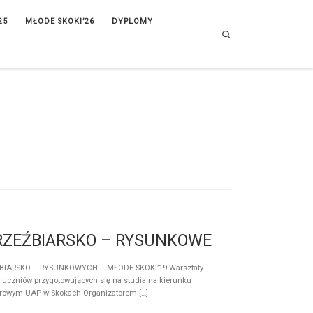
25
MŁODE SKOKI’26
DYPLOMY
Search
 RZEŹBIARSKO – RYSUNKOWE
ŹBIARSKO – RYSUNKOWYCH – MŁODE SKOKI’19 Warsztaty
 uczniów przygotowujących się na studia na kierunku
nerowym UAP w Skokach Organizatorem […]