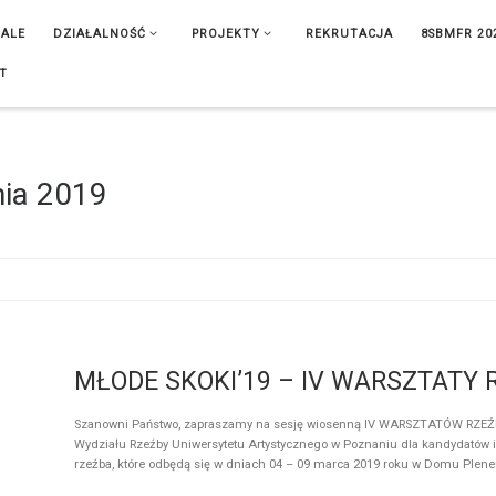
IALE
DZIAŁALNOŚĆ
PROJEKTY
REKRUTACJA
8SBMFR 20
T
nia 2019
MŁODE SKOKI’19 – IV WARSZTATY
Szanowni Państwo, zapraszamy na sesję wiosenną IV WARSZTATÓW RZE
Wydziału Rzeźby Uniwersytetu Artystycznego w Poznaniu dla kandydatów i
rzeźba, które odbędą się w dniach 04 – 09 marca 2019 roku w Domu Ple