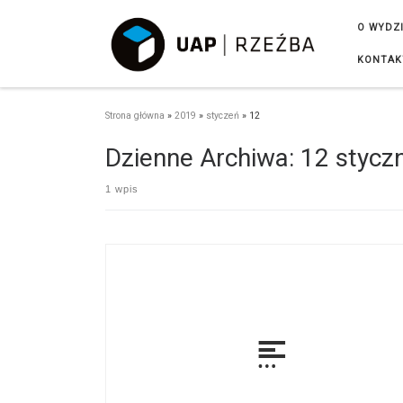
Przejdź do treści
O WYDZ
KONTAK
Strona główna
»
2019
»
styczeń
»
12
Dzienne Archiwa:
12 stycz
1 wpis