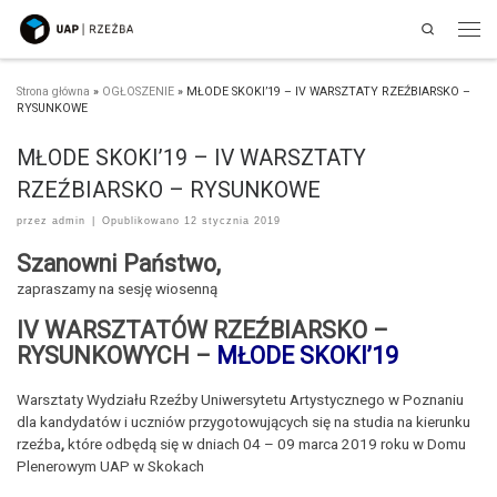
Search
Przejdź do treści
Men
Strona główna
»
OGŁOSZENIE
»
MŁODE SKOKI’19 – IV WARSZTATY RZEŹBIARSKO –
RYSUNKOWE
MŁODE SKOKI’19 – IV WARSZTATY
RZEŹBIARSKO – RYSUNKOWE
przez
admin
|
Opublikowano
12 stycznia 2019
Szanowni Państwo,
zapraszamy na sesję wiosenną
IV WARSZTATÓW RZEŹBIARSKO –
RYSUNKOWYCH –
MŁODE SKOKI’19
Warsztaty Wydziału Rzeźby Uniwersytetu Artystycznego w Poznaniu
dla kandydatów i uczniów przygotowujących się na studia na kierunku
rzeźba
,
które odbędą się w dniach 04 – 09 marca 2019 roku w Domu
Plenerowym UAP w Skokach