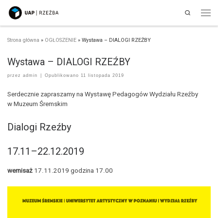
Search
Przejdź do treści
Men
Strona główna
»
OGŁOSZENIE
»
Wystawa – DIALOGI RZEŹBY
Wystawa – DIALOGI RZEŹBY
przez
admin
|
Opublikowano
11 listopada 2019
Serdecznie zapraszamy na Wystawę Pedagogów Wydziału Rzeźby
w Muzeum Śremskim
Dialogi Rzeźby
17.11–22.12.2019
wernisaż
17.11.2019 godzina 17.00