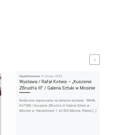
Opublikowano
6 lutego 2024
Wystawa / Rafał Kotwis – „Kuszenie
ZBrush’a III” / Galeria Sztuki w Mosinie
Serdecznie zapraszamy na otwarcie wystawy : RAFAŁ
KOTWIS / Kuszenie ZBrush’a III Galeria Sztuki w
Mosinie ul. Niezłomnych 1, 62-050 Mosina, Poland […]