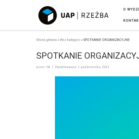
Przejdź do treści
O WYDZ
KONTAK
Strona główna
»
Bez kategorii
»
SPOTKANIE ORGANIZACYJNE
SPOTKANIE ORGANIZACY
przez
IM
|
Opublikowano
1 października 2021