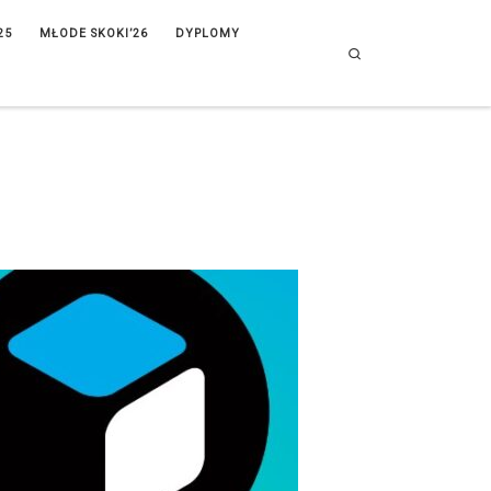
25
MŁODE SKOKI’26
DYPLOMY
Search