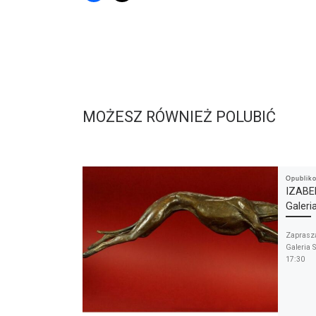
MOŻESZ RÓWNIEŻ POLUBIĆ
Opubli
IZABE
Galeri
Zaprasz
Galeria 
17:30