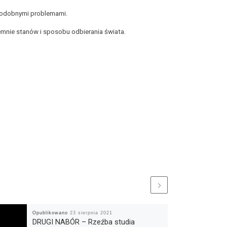
 podobnymi problemami.
emnie stanów i sposobu odbierania świata.
Opublikowano
23 sierpnia 2021
DRUGI NABÓR – Rzeźba studia