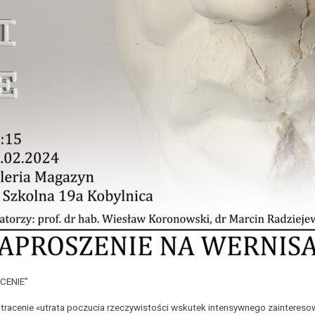
ACENIE”
atracenie «utrata poczucia rzeczywistości wskutek intensywnego zaintereso