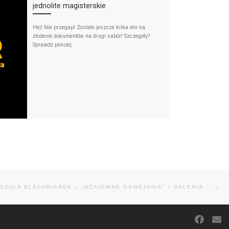
jednolite magisterskie
Hej! Nie przegap! Zostało jeszcze kilka dni na
złożenie dokumentów na drugi nabór! Szczegóły?
Sprawdź poniżej.
Na
WYSTAWA / URSZULA BLACHNIAREK – „WZAJEMNE OSWAJANIE” / GALERIA DUŻA SCENA UAP