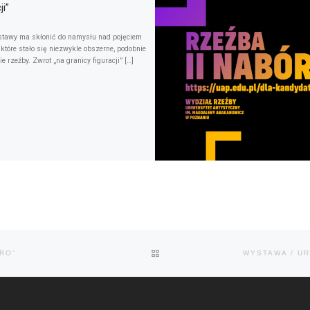
ji”
stawy ma skłonić do namysłu nad pojęciem
, które stało się niezwykle obszerne, podobnie
ie rzeźby. Zwrot „na granicy figuracji” […]
POWRÓT DO LISTY POSTÓW
RO”