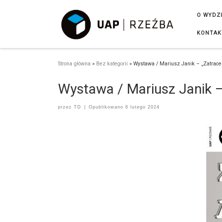
Przejdź do treści
O WYDZ
KONTAK
Strona główna
»
Bez kategorii
»
Wystawa / Mariusz Janik – „Zatrace
Wystawa / Mariusz Janik –
przez
TD
|
Opublikowano
6 lutego 2024