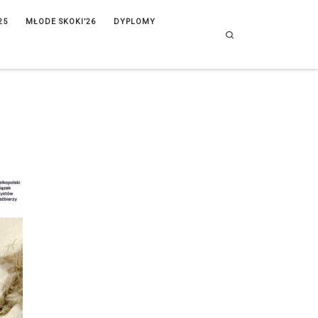
25
MŁODE SKOKI’26
DYPLOMY
Search