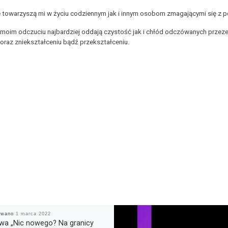
e towarzyszą mi w życiu codziennym jak i innym osobom zmagającymi się z
w moim odczuciu najbardziej oddają czystość jak i chłód odczówanych przez
 oraz zniekształceniu bądź przekształceniu.
kowano
1 marca 2022
wa „Nic nowego? Na granicy