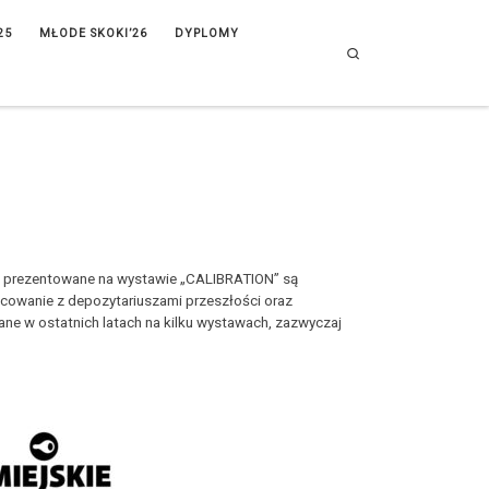
25
MŁODE SKOKI’26
DYPLOMY
Search
ce prezentowane na wystawie „CALIBRATION” są
bcowanie z depozytariuszami przeszłości oraz
wane w ostatnich latach na kilku wystawach, zazwyczaj