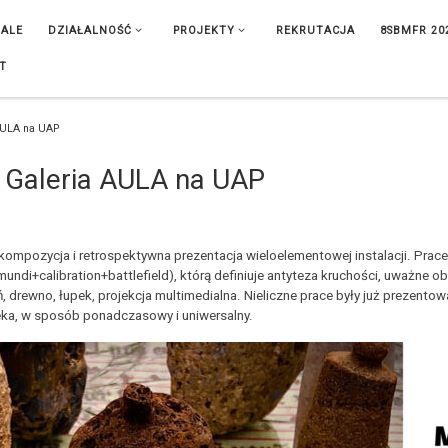
IALE
DZIAŁALNOŚĆ
PROJEKTY
REKRUTACJA
8SBMFR 20
T
AULA na UAP
 Galeria AULA na UAP
ompozycja i retrospektywna prezentacja wieloelementowej instalacji. Pra
di+calibration+battlefield), którą definiuje antyteza kruchości, uważne o
, drewno, łupek, projekcja multimedialna. Nieliczne prace były już prezento
wieka, w sposób ponadczasowy i uniwersalny.