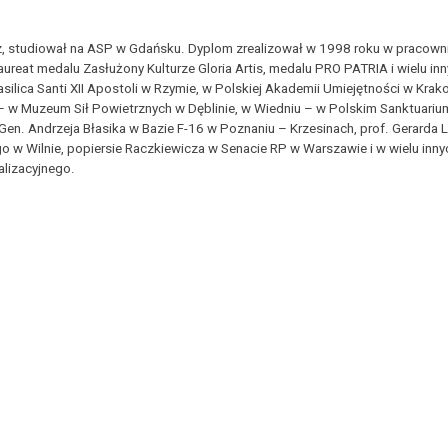
, studiował na ASP w Gdańsku. Dyplom zrealizował w 1998 roku w pracowni
ureat medalu Zasłużony Kulturze Gloria Artis, medalu PRO PATRIA i wielu in
 Basilica Santi XII Apostoli w Rzymie, w Polskiej Akademii Umiejętności w K
” – w Muzeum Sił Powietrznych w Dęblinie, w Wiedniu – w Polskim Sanktuar
i, Gen. Andrzeja Błasika w Bazie F-16 w Poznaniu – Krzesinach, prof. Gerar
 Wilnie, popiersie Raczkiewicza w Senacie RP w Warszawie i w wielu innych
alizacyjnego.