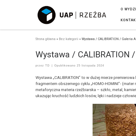
Przejdź do treści
O WYDZ
KONTAK
Strona główna
»
Bez kategorii
»
Wystawa / CALIBRATION / Galeria 
Wystawa / CALIBRATION /
przez
TD
|
Opublikowano
25 listopada 2024
Wystawa „CALIBRATION” to w dużej mierze premierowa k
fragmentem obszernego cyklu „HOMO-HOMINI”- (mater mun
metaforyczna materia rzeźbiarska – szkło, metal, kamień
ukazując kruchość ludzkich losów, lęki i nadzieje czło