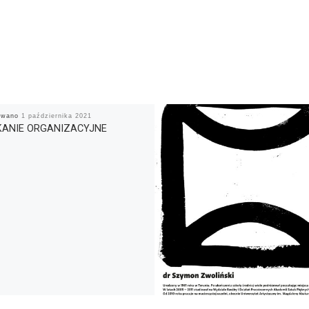
kowano
1 października 2021
KANIE ORGANIZACYJNE