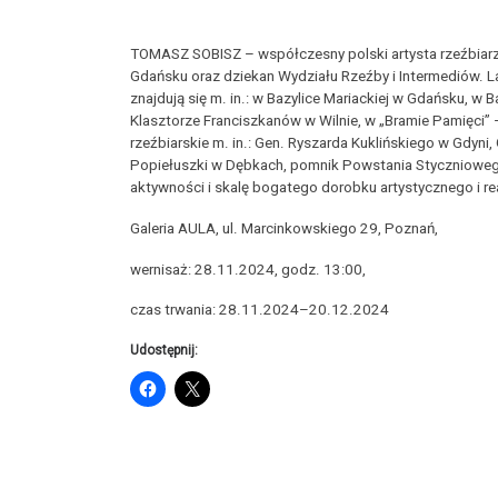
TOMASZ SOBISZ – współczesny polski artysta rzeźbiarz
Gdańsku oraz dziekan Wydziału Rzeźby i Intermediów. La
znajdują się m. in.: w Bazylice Mariackiej w Gdańsku, w
Klasztorze Franciszkanów w Wilnie, w „Bramie Pamięci
rzeźbiarskie m. in.: Gen. Ryszarda Kuklińskiego w Gdyn
Popiełuszki w Dębkach, pomnik Powstania Styczniowego w
aktywności i skalę bogatego dorobku artystycznego i re
Galeria AULA, ul. Marcinkowskiego 29, Poznań,
wernisaż: 28.11.2024, godz. 13:00,
czas trwania: 28.11.2024–20.12.2024
Udostępnij: