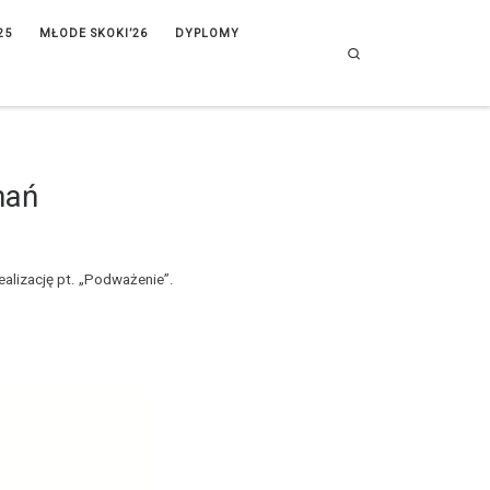
25
MŁODE SKOKI’26
DYPLOMY
Search
nań
alizację pt. „Podważenie”.