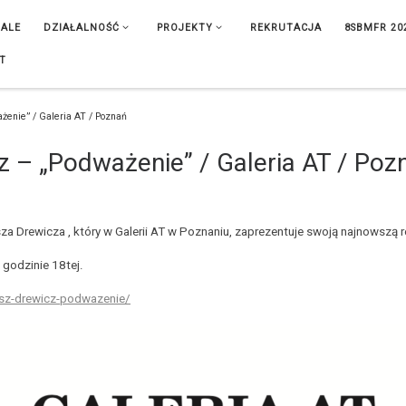
IALE
DZIAŁALNOŚĆ
PROJEKTY
REKRUTACJA
8SBMFR 20
T
enie” / Galeria AT / Poznań
 – „Podważenie” / Galeria AT / Poz
 Drewicza , który w Galerii AT w Poznaniu, zaprezentuje swoją najnowszą re
 godzinie 18tej.
sz-drewicz-podwazenie/