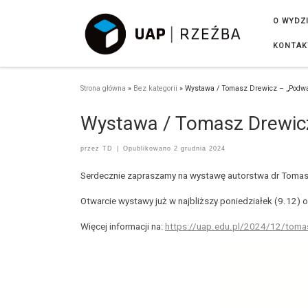
Przejdź do treści
O WYDZ
KONTAK
Strona główna
»
Bez kategorii
»
Wystawa / Tomasz Drewicz – „Podważ
Wystawa / Tomasz Drewicz
przez
TD
|
Opublikowano
2 grudnia 2024
Serdecznie zapraszamy na wystawę autorstwa dr Tomasza
Otwarcie wystawy już w najbliższy poniedziałek (9.12) o
Więcej informacji na:
https://uap.edu.pl/2024/12/toma