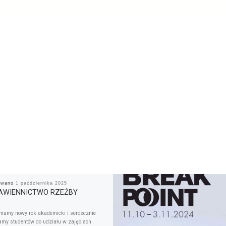
kowano
1 października 2025
AWIENNICTWO RZEŹBY
namy nowy rok akademicki i serdecznie
my studentów do udziału w zajęciach