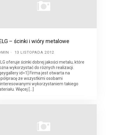
ELG – ścinki i wióry metalowe
DMIN
13 LISTOPADA 2012
LG oferuje ścinki dobrej jakości metalu, które
żna wykorzystać do różnych realizacji.
qeygallery id=1] Firma jest otwarta na
półpracę ze wszystkimi osobami
interesowanymi wykorzystaniem takiego
teriału. Więcej […]