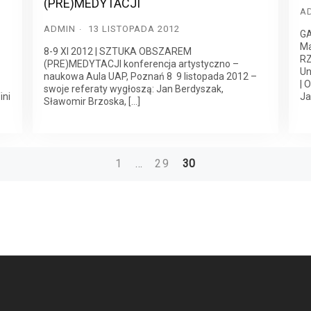
(PRE)MEDYTACJI
A
ADMIN
13 LISTOPADA 2012
GA
Ma
8-9 XI 2012 | SZTUKA OBSZAREM
RZ
(PRE)MEDYTACJI konferencja artystyczno –
Un
naukowa Aula UAP, Poznań 8  9 listopada 2012 –
| 
swoje referaty wygłoszą: Jan Berdyszak,
ini
Ja
Sławomir Brzoska, […]
1
…
29
30