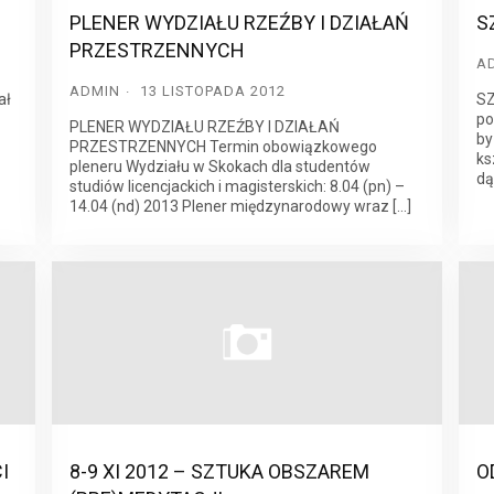
PLENER WYDZIAŁU RZEŹBY I DZIAŁAŃ
S
PRZESTRZENNYCH
A
ADMIN
13 LISTOPADA 2012
ał
SZ
po
PLENER WYDZIAŁU RZEŹBY I DZIAŁAŃ
by
PRZESTRZENNYCH Termin obowiązkowego
ks
pleneru Wydziału w Skokach dla studentów
dą
studiów licencjackich i magisterskich: 8.04 (pn) –
14.04 (nd) 2013 Plener międzynarodowy wraz […]
I
8-9 XI 2012 – SZTUKA OBSZAREM
O