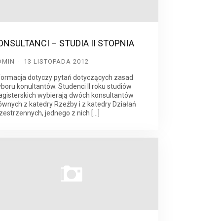
ONSULTANCI – STUDIA II STOPNIA
DMIN
13 LISTOPADA 2012
formacja dotyczy pytań dotyczących zasad
boru konultantów. Studenci II roku studiów
gisterskich wybierają dwóch konsultantów
ównych z katedry Rzeźby i z katedry Działań
zestrzennych, jednego z nich […]