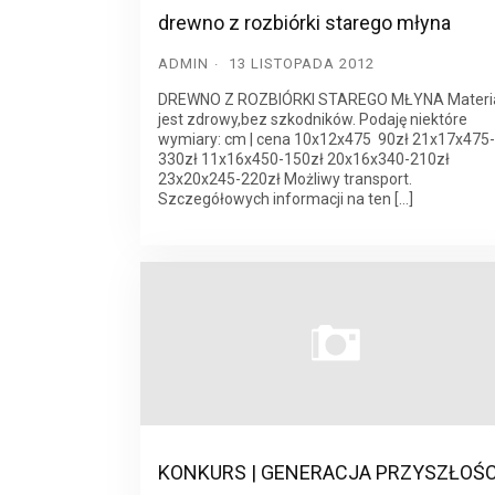
drewno z rozbiórki starego młyna
ADMIN
13 LISTOPADA 2012
DREWNO Z ROZBIÓRKI STAREGO MŁYNA Materi
jest zdrowy,bez szkodników. Podaję niektóre
wymiary: cm | cena 10x12x475 90zł 21x17x475-
330zł 11x16x450-150zł 20x16x340-210zł
23x20x245-220zł Możliwy transport.
Szczegółowych informacji na ten […]
KONKURS | GENERACJA PRZYSZŁOŚC