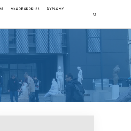
25
MŁODE SKOKI’26
DYPLOMY
Search