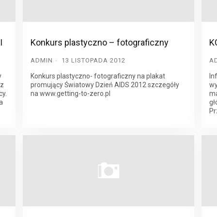
I
Konkurs plastyczno – fotograficzny
K
ADMIN
13 LISTOPADA 2012
A
y
Konkurs plastyczno- fotograficzny na plakat
In
 z
promujący Światowy Dzień AIDS 2012 szczegóły
wy
y.
na www.getting-to-zero.pl
ma
a
gł
Pr