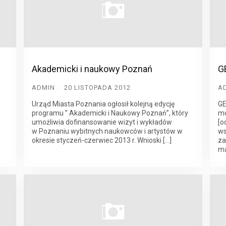
Akademicki i naukowy Poznań
G
ADMIN
20 LISTOPADA 2012
A
Urząd Miasta Poznania ogłosił kolejną edycję
GE
programu ” Akademicki i Naukowy Poznań”, który
mo
umożliwia dofinansowanie wizyt i wykładów
[o
w Poznaniu wybitnych naukowców i artystów w
ws
m
okresie styczeń-czerwiec 2013 r. Wnioski […]
za
ma