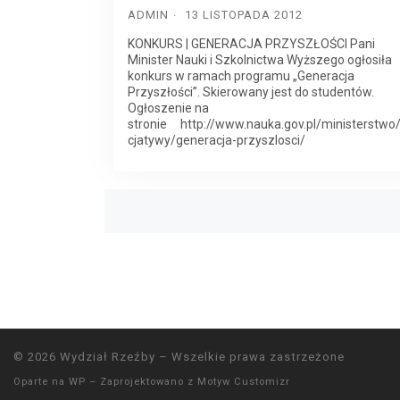
ADMIN
13 LISTOPADA 2012
KONKURS | GENERACJA PRZYSZŁOŚCI Pani
Minister Nauki i Szkolnictwa Wyższego ogłosiła
konkurs w ramach programu „Generacja
Przyszłości”. Skierowany jest do studentów.
Ogłoszenie na
stronie http://www.nauka.gov.pl/ministerstwo/
cjatywy/generacja-przyszlosci/
Posts
navigation
© 2026
Wydział Rzeźby
– Wszelkie prawa zastrzeżone
Oparte na
WP
– Zaprojektowano z
Motyw Customizr