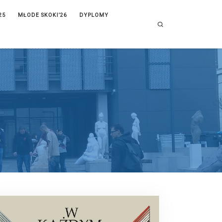
25
MŁODE SKOKI’26
DYPLOMY
Search