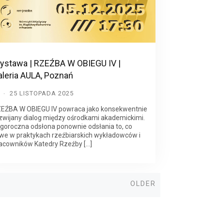
ystawa | RZEŹBA W OBIEGU IV |
aleria AULA, Poznań
D
25 LISTOPADA 2025
EŹBA W OBIEGU IV powraca jako konsekwentnie
zwijany dialog między ośrodkami akademickimi.
goroczna odsłona ponownie odsłania to, co
we w praktykach rzeźbiarskich wykładowców i
acowników Katedry Rzeźby […]
Older
OLDER