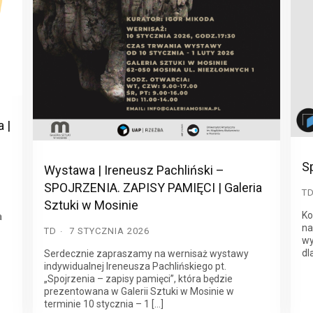
 |
S
Wystawa | Ireneusz Pachliński –
SPOJRZENIA. ZAPISY PAMIĘCI | Galeria
T
Sztuki w Mosinie
Ko
a
na
TD
7 STYCZNIA 2026
wy
dl
Serdecznie zapraszamy na wernisaż wystawy
indywidualnej Ireneusza Pachlińskiego pt.
„Spojrzenia – zapisy pamięci”, która będzie
prezentowana w Galerii Sztuki w Mosinie w
terminie 10 stycznia – 1 […]