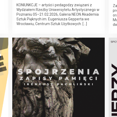
KONIUNKCJE – artyści i pedagodzy związani z
Za
Wydziałem Rzeźby Uniwersytetu Artystycznego w
pr
Poznaniu 05–21.02.2026, Galeria NEON Akademia
or
Sztuk Pięknych im. Eugeniusza Gepperta we
Mu
Wrocławiu, Centrum Sztuk Użytkowych. […]
dw