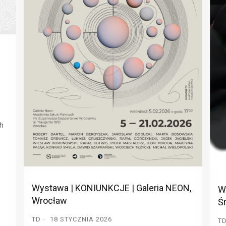
ch
Wystawa | KONIUNKCJE | Galeria NEON,
W
Wrocław
Ś
TD
18 STYCZNIA 2026
T