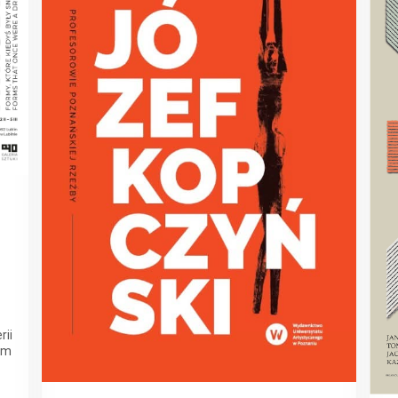
rii
em