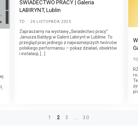
ŚWIADECTWO PRACY | Galeria
LABIRYNT, Lublin
TD
26 LISTOPADA 2025
Zapraszamy na wystawę „Świadectwo pracy”
Janusza Bałdygi w Galerii Labirynt w Lublinie. To
W
przegląd prac jednego z najważniejszych twórców
G
polskiego performansu — pokaz działań, obiektów
i instalacji, […]
T
RZ
ro
ej
Te
ży
P,
pr
1
2
3
…
30