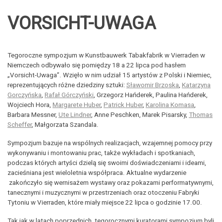
VORSICHT-UWAGA
Tegoroczne sympozjum w Kunstbauwerk Tabakfabrik w Vierraden w
Niemczech odbywało się pomiędzy 18 a 22 lipca pod hasłem
„Vorsicht-Uwaga”. Wzięło w nim udział 15 artystów z Polski i Niemiec,
reprezentujących różne dziedziny sztuki:
Sławomir Brzoska
,
Katarzyna
Gorczyńska
,
Rafał Górczyński
, Grzegorz Hańderek, Paulina Hańderek,
Wojciech Hora,
Margarete Huber
,
Patrick Huber
,
Karolina Komasa
,
Barbara Messner,
Ute Lindner
, Anne Peschken, Marek Pisarsky,
Thomas
Scheffer
, Małgorzata Szandala.
Sympozjum bazuje na wspólnych realizacjach, wzajemnej pomocy przy
wykonywaniu i montowaniu prac, także wykładach i spotkaniach,
podczas których artyści dzielą się swoimi doświadczeniami i ideami,
zacieśniana jest wieloletnia współpraca. Aktualne wydarzenie
zakończyło się wernisażem wystawy oraz pokazami performatywnymi,
tanecznymi i muzycznymi w przestrzeniach oraz otoczeniu Fabryki
Tytoniu w Vierraden, które miały miejsce 22 lipca o godzinie 17.00.
Tak jak w latach poprzednich, tegorocznymi kuratorami sympozjum byli