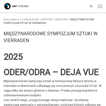
Search
Przejdź do treści
Men
Strona główna
»
DZIAŁALNOŚĆ
»
WYSTAWY ZBIOROWE
»
MIĘDZYNARODOWE
SYMPOZJUM SZTUKI W VIERRADEN
MIĘDZYNARODOWE SYMPOZJUM SZTUKI W
VIERRADEN
2025
ODER/ODRA – DEJA VUE
Międzynarodowe Sympozja Sztuki w historycznej fabryce tytoniu w
Vierraden w Niemczech odbywają się corocznie już od ponad 25 lat. W
ciągu kilku dni artyści głównie z Niemiec i Polski pracują wspólnie w
odrestaurowanym budynku
oraz wokół niego, przygotowując swoje realizacje. Spotkania
zwieńczają wernisaże z oprowadzaniem, podczas których odbywa się