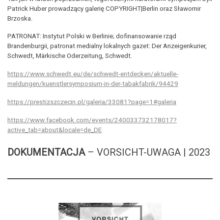
Patrick Huber prowadzący galerię COPYRIGHT|Berlin oraz Sławomir
Brzoska.
PATRONAT: Instytut Polski w Berlinie; dofinansowanie rząd
Brandenburgii, patronat medialny lokalnych gazet: Der Anzeigenkurier,
Schwedt, Märkische Oderzeitung, Schwedt.
https://www.schwedt.eu/de/schwedt-entdecken/aktuelle-
meldungen/kuenstlersymposium-in-der-tabakfabrik/94429
https://prestizszczecin.pl/galeria/33081?page=1#galeria
https://www.facebook.com/events/240033732178017?
active_tab=about&locale=de_DE
DOKUMENTACJA
– VORSICHT-UWAGA | 2023