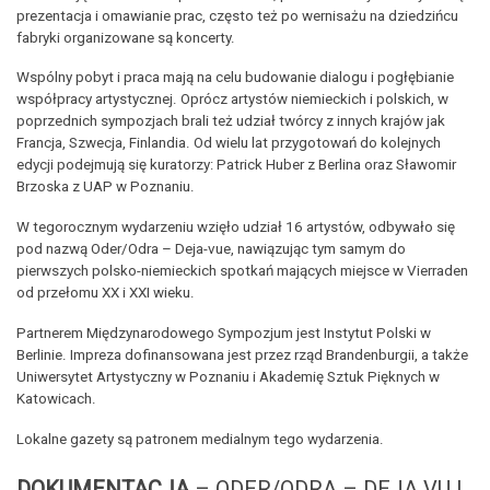
prezentacja i omawianie prac, często też po wernisażu na dziedzińcu
fabryki organizowane są koncerty.
Wspólny pobyt i praca mają na celu budowanie dialogu i pogłębianie
współpracy artystycznej. Oprócz artystów niemieckich i polskich, w
poprzednich sympozjach brali też udział twórcy z innych krajów jak
Francja, Szwecja, Finlandia. Od wielu lat przygotowań do kolejnych
edycji podejmują się kuratorzy: Patrick Huber z Berlina oraz Sławomir
Brzoska z UAP w Poznaniu.
W tegorocznym wydarzeniu wzięło udział 16 artystów, odbywało się
pod nazwą Oder/Odra – Deja-vue, nawiązując tym samym do
pierwszych polsko-niemieckich spotkań mających miejsce w Vierraden
od przełomu XX i XXI wieku.
Partnerem Międzynarodowego Sympozjum jest Instytut Polski w
Berlinie. Impreza dofinansowana jest przez rząd Brandenburgii, a także
Uniwersytet Artystyczny w Poznaniu i Akademię Sztuk Pięknych w
Katowicach.
Lokalne gazety są patronem medialnym tego wydarzenia.
DOKUMENTACJA
– ODER/ODRA – DEJA VU |