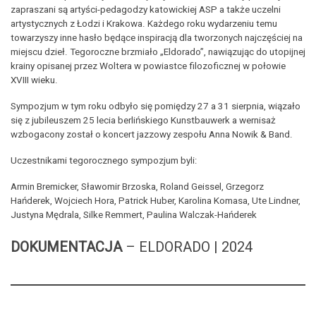
zapraszani są artyści-pedagodzy katowickiej ASP a także uczelni
artystycznych z Łodzi i Krakowa. Każdego roku wydarzeniu temu
towarzyszy inne hasło będące inspiracją dla tworzonych najczęściej na
miejscu dzieł. Tegoroczne brzmiało „Eldorado”, nawiązując do utopijnej
krainy opisanej przez Woltera w powiastce filozoficznej w połowie
XVIII wieku.
Sympozjum w tym roku odbyło się pomiędzy 27 a 31 sierpnia, wiązało
się z jubileuszem 25 lecia berlińskiego Kunstbauwerk a wernisaż
wzbogacony został o koncert jazzowy zespołu Anna Nowik & Band.
Uczestnikami tegorocznego sympozjum byli:
Armin Bremicker, Sławomir Brzoska, Roland Geissel, Grzegorz
Hańderek, Wojciech Hora, Patrick Huber, Karolina Komasa, Ute Lindner,
Justyna Mędrala, Silke Remmert, Paulina Walczak-Hańderek
DOKUMENTACJA
– ELDORADO | 2024