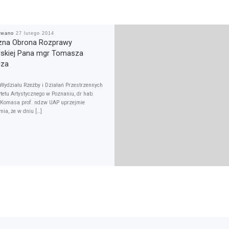
kowano
27 lutego 2014
czna Obrona Rozprawy
rskiej Pana mgr Tomasza
cza
Wydziału Rzeźby i Działań Przestrzennych
tetu Artystycznego w Poznaniu, dr hab.
 Komasa prof. ndzw UAP uprzejmie
ia, że w dniu […]