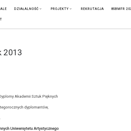
IALE
DZIAŁALNOŚĆ
PROJEKTY
REKRUTACJA
8SBMFR 20
T
k 2013
 Dyplomy Akademii Sztuk Pięknych
4 tegorocznych dyplomantów,
.
ennych Uniwersytetu Artystycznego