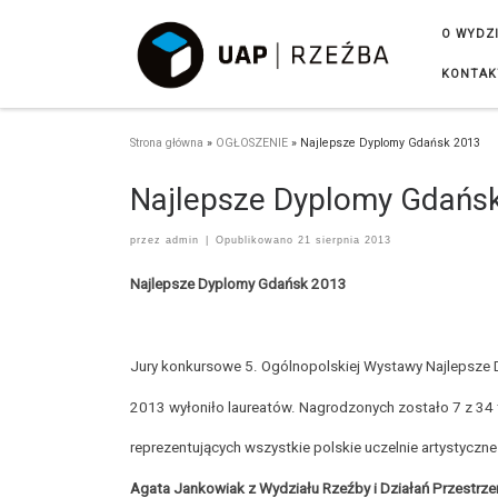
Przejdź do treści
O WYDZ
KONTAK
Strona główna
»
OGŁOSZENIE
»
Najlepsze Dyplomy Gdańsk 2013
Najlepsze Dyplomy Gdańs
przez
admin
|
Opublikowano
21 sierpnia 2013
Najlepsze Dyplomy Gdańsk 2013
Jury konkursowe 5. Ogólnopolskiej Wystawy Najlepsze
2013 wyłoniło laureatów. Nagrodzonych zostało 7 z 3
reprezentujących wszystkie polskie uczelnie artystyczne
Agata Jankowiak z Wydziału Rzeźby i Działań Przestrz