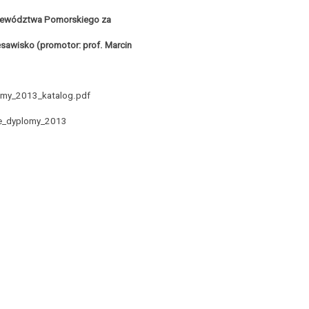
ojewództwa Pomorskiego za
zęsawisko (promotor: prof. Marcin
lomy_2013_katalog.pdf
ze_dyplomy_2013