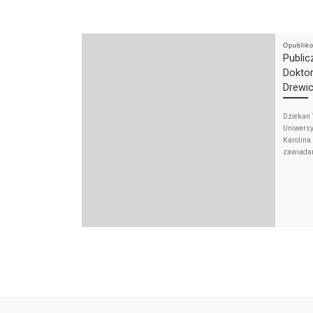
Opubli
Publi
Dokto
Drewi
Dziekan 
Uniwersy
Karolina
zawiadam
Poprzedni wpis