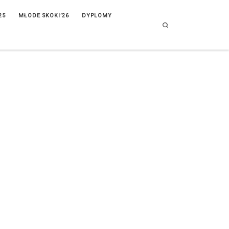
25
MŁODE SKOKI’26
DYPLOMY
Search