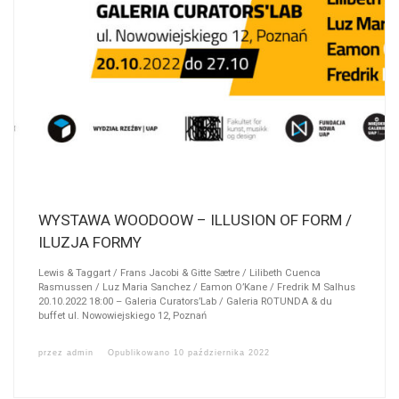
WYSTAWA WOODOOW – ILLUSION OF FORM /
ILUZJA FORMY
Lewis & Taggart / Frans Jacobi & Gitte Sætre / Lilibeth Cuenca
Rasmussen / Luz Maria Sanchez / Eamon O’Kane / Fredrik M Salhus
20.10.2022 18:00 – Galeria Curators’Lab / Galeria ROTUNDA & du
buffet ul. Nowowiejskiego 12, Poznań
przez
admin
Opublikowano
10 października 2022