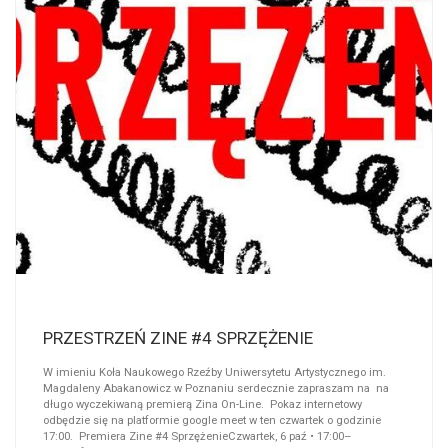
PRZESTRZEŃ ZINE #4 SPRZĘŻENIE
W imieniu Koła Naukowego Rzeźby Uniwersytetu Artystycznego im.
Magdaleny Abakanowicz w Poznaniu serdecznie zapraszam na na
długo wyczekiwaną premierą Zina On-Line. Pokaz internetowy
odbędzie się na platformie google meet w ten czwartek o godzinie
17:00. Premiera Zine #4 SprzężenieCzwartek, 6 paź • 17:00–