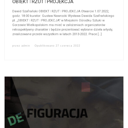
OBIEKT ǀ RZUT ǀ PROJEKCJA
Dawid Szafrański OBIEKT ǀ RZUT ǀ PROJEKCJA Otwarcie 1.07.2022,
godz. 18:00 kurator: Gustaw Nawrocki Wystawa Dawida Szafrańskiego
pt. „OBIEKT ǀ RZUT ǀ PROJEKCJA” w Miejskim Ośrodku Sztuki w
Gorzowie Wielkopolskim ma mieć w założeniach organizatorów
retrospektywny charakter i będzie prezentować wybrane dzieła artysty,
zrealizowane przede wszystkim w latach 2013-2022. Prace […]
przez
admin
Opublikowano
27 czerwca 2022