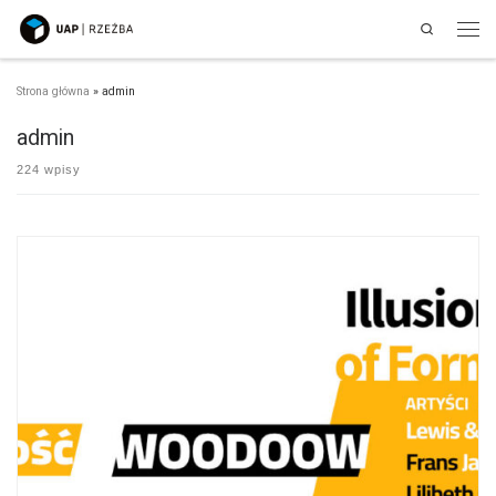
Search
Przejdź do treści
Men
Strona główna
»
admin
admin
224 wpisy