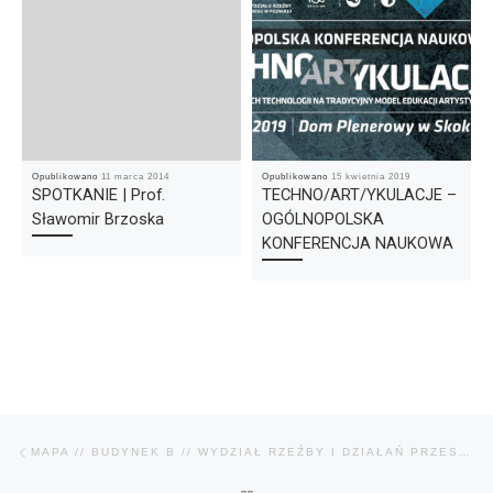
Opublikowano
11 marca 2014
Opublikowano
15 kwietnia 2019
SPOTKANIE | Prof.
TECHNO/ART/YKULACJE –
Sławomir Brzoska
OGÓLNOPOLSKA
KONFERENCJA NAUKOWA
Nawigacja wpisu
Poprzedni wpis
MAPA // BUDYNEK B // WYDZIAŁ RZEŹBY I DZIAŁAŃ PRZESTRZENNYCH UAP