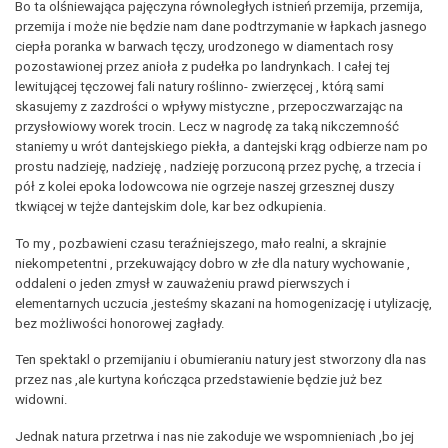
Bo ta olśniewająca pajęczyna równoległych istnień przemija, przemija,
przemija i może nie będzie nam dane podtrzymanie w łapkach jasnego
ciepła poranka w barwach tęczy, urodzonego w diamentach rosy
pozostawionej przez anioła z pudełka po landrynkach. I całej tej
lewitującej tęczowej fali natury roślinno- zwierzęcej , którą sami
skasujemy z zazdrości o wpływy mistyczne , przepoczwarzając na
przysłowiowy worek trocin. Lecz w nagrodę za taką nikczemność
staniemy u wrót dantejskiego piekła, a dantejski krąg odbierze nam po
prostu nadzieję, nadzieję , nadzieję porzuconą przez pychę, a trzecia i
pół z kolei epoka lodowcowa nie ogrzeje naszej grzesznej duszy
tkwiącej w tejże dantejskim dole, kar bez odkupienia.
To my , pozbawieni czasu teraźniejszego, mało realni, a skrajnie
niekompetentni , przekuwający dobro w złe dla natury wychowanie ,
oddaleni o jeden zmysł w zauważeniu prawd pierwszych i
elementarnych uczucia ,jesteśmy skazani na homogenizację i utylizację,
bez możliwości honorowej zagłady.
Ten spektakl o przemijaniu i obumieraniu natury jest stworzony dla nas
przez nas ,ale kurtyna kończąca przedstawienie będzie już bez
widowni.
Jednak natura przetrwa i nas nie zakoduje we wspomnieniach ,bo jej