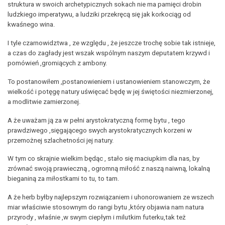
struktura w swoich archetypicznych sokach nie ma pamięci drobin
ludzkiego imperatywu, a ludziki przekręcą się jak korkociąg od
kwaśnego wina.
I tyle czarnowidztwa , ze względu , że jeszcze trochę sobie tak istnieje,
a czas do zagłady jest wszak wspólnym naszym deputatem krzywd i
pomówień ,gromiących z ambony.
To postanowiłem ,postanowieniem i ustanowieniem stanowczym, że
wielkość i potęgę natury uświęcać będę w jej świętości niezmierzonej,
a modlitwie zamierzonej.
A że uważam ją za w pełni arystokratyczną formę bytu , tego
prawdziwego ,sięgającego swych arystokratycznych korzeni w
przemożnej szlachetności jej natury.
W tym co skrajnie wielkim będąc , stało się maciupkim dla nas, by
zrównać swoją prawieczną , ogromną miłość z naszą naiwną, lokalną
bieganiną za miłostkami to tu, to tam.
A że herb byłby najlepszym rozwiązaniem i uhonorowaniem ze wszech
miar właściwie stosownym do rangi bytu ,który objawia nam natura
przyrody , właśnie ,w swym ciepłym i milutkim futerku,tak też