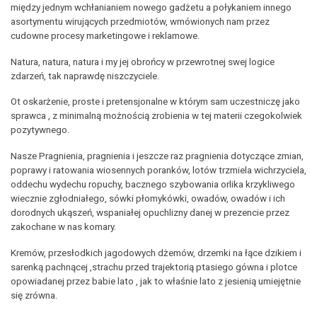
między jednym wchłanianiem nowego gadżetu a połykaniem innego
asortymentu wirujących przedmiotów, wmówionych nam przez
cudowne procesy marketingowe i reklamowe.
Natura, natura, natura i my jej obrońcy w przewrotnej swej logice
zdarzeń, tak naprawdę niszczyciele.
Ot oskarżenie, proste i pretensjonalne w którym sam uczestniczę jako
sprawca , z minimalną możnością zrobienia w tej materii czegokolwiek
pozytywnego.
Nasze Pragnienia, pragnienia i jeszcze raz pragnienia dotyczące zmian,
poprawy i ratowania wiosennych poranków, lotów trzmiela wichrzyciela,
oddechu wydechu ropuchy, bacznego szybowania orlika krzykliwego
wiecznie zgłodniałego, sówki płomykówki, owadów, owadów i ich
dorodnych ukąszeń, wspaniałej opuchlizny danej w prezencie przez
zakochane w nas komary.
Kremów, przesłodkich jagodowych dżemów, drzemki na łące dzikiem i
sarenką pachnącej ,strachu przed trajektorią ptasiego gówna i plotce
opowiadanej przez babie lato , jak to właśnie lato z jesienią umiejętnie
się zrówna.