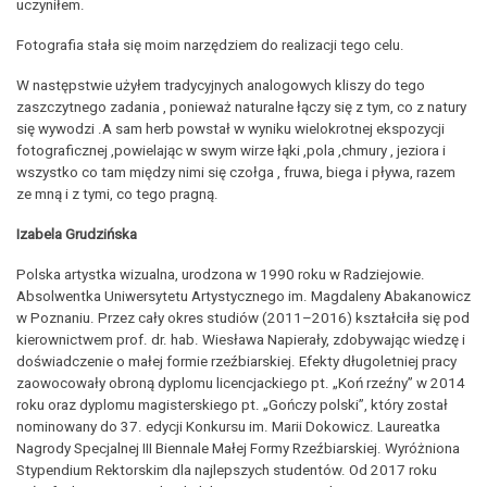
uczyniłem.
Fotografia stała się moim narzędziem do realizacji tego celu.
W następstwie użyłem tradycyjnych analogowych kliszy do tego
zaszczytnego zadania , ponieważ naturalne łączy się z tym, co z natury
się wywodzi .A sam herb powstał w wyniku wielokrotnej ekspozycji
fotograficznej ,powielając w swym wirze łąki ,pola ,chmury , jeziora i
wszystko co tam między nimi się czołga , fruwa, biega i pływa, razem
ze mną i z tymi, co tego pragną.
Izabela Grudzińska
Polska artystka wizualna, urodzona w 1990 roku w Radziejowie.
Absolwentka Uniwersytetu Artystycznego im. Magdaleny Abakanowicz
w Poznaniu. Przez cały okres studiów (2011–2016) kształciła się pod
kierownictwem prof. dr. hab. Wiesława Napierały, zdobywając wiedzę i
doświadczenie o małej formie rzeźbiarskiej. Efekty długoletniej pracy
zaowocowały obroną dyplomu licencjackiego pt. „Koń rzeźny” w 2014
roku oraz dyplomu magisterskiego pt. „Gończy polski”, który został
nominowany do 37. edycji Konkursu im. Marii Dokowicz. Laureatka
Nagrody Specjalnej III Biennale Małej Formy Rzeźbiarskiej. Wyróżniona
Stypendium Rektorskim dla najlepszych studentów. Od 2017 roku