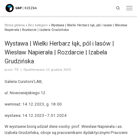
Search
Przejdź do treści
Men
Strona główna
»
Bez kategorii
»
Wystawa | Wielki Herbarz łąk, pól i lasów | Wiesław
Napierała | Rozdarcie | Izabela Grudzińska
Wystawa | Wielki Herbarz łąk, pól i lasów |
Wiesław Napierała | Rozdarcie | Izabela
Grudzińska
przez
TD
|
Opublikowano
12 grudnia 2023
Galeria Curators’LAB,
ul. Nowowiejskiego 12
wernisaż: 14.12.2023, g. 18.00
wystawa: 14.12.2023–7.01.2024
W wystawie biorą udział dwie osoby: prof. Wiesław Napierała i as.
Izabela Grudzińska, oboje są pracownikami dydaktycznymi Pracowni