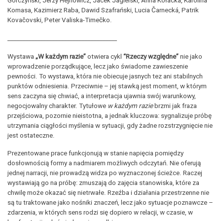
Górczyński, Jerzy Hejnowicz, Jacek Jagielski, Anna Kołacka, Karolina
Komasa, Kazimierz Raba, Dawid Szafrański, Lucia Čarnecká, Patrik
Kovačovski, Peter Valiska-Timečko.
_____________________________________
Wystawa
„W każdym razie”
otwiera cykl
“Rzeczy względne”
nie jako
wprowadzenie porządkujące, lecz jako świadome zawieszenie
pewności. To wystawa, która nie obiecuje jasnych tez ani stabilnych
punktów odniesienia. Przeciwnie – jej stawką jest moment, w którym
sens zaczyna się chwiać, a interpretacja ujawnia swój warunkowy,
negocjowalny charakter. Tytułowe
w każdym razie
brzmi jak fraza
przejściowa, pozornie nieistotna, a jednak kluczowa: sygnalizuje próbę
utrzymania ciągłości myślenia w sytuacji, gdy żadne rozstrzygnięcie nie
jest ostateczne.
Prezentowane prace funkcjonują w stanie napięcia pomiędzy
dosłownością formy a nadmiarem możliwych odczytań. Nie oferują
jednej narracji, nie prowadzą widza po wyznaczonej ścieżce. Raczej
wystawiają go na próbę: zmuszają do zajęcia stanowiska, które za
chwilę może okazać się nietrwałe. Rzeźba i działania przestrzenne nie
są tu traktowane jako nośniki znaczeń, lecz jako sytuacje poznawcze –
zdarzenia, w których sens rodzi się dopiero w relacji, w czasie, w