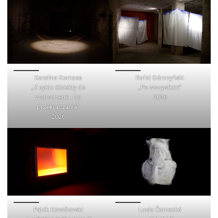
Karolina Komasa
Rafał Górczyński
„Z cyklu Obiekty do
„Po wszystkim”
wchodzenia. Do
2026
przekraczania”
2026
Patrik Kovačovski
Lucia Čarnecká