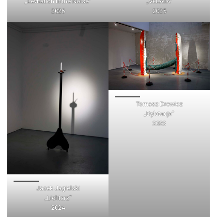
„Levitation in the Noise”
„VELATA”
2026
2025
Tomasz Drewicz
„Dylatacja”
2023
Jacek Jagielski
„Lichtarz”
2024