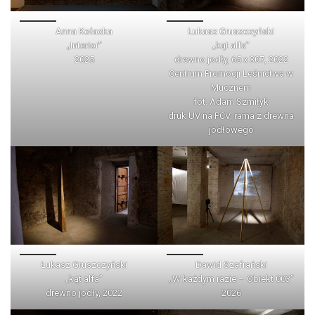
Anna Kołacka
Łukasz Gruszczyński
„Interior”
„kąt alfa”
2025
drewno jodły, 65 x 307, 2022
Centrum Promocji Leśnictwa w
Mucznem
fot. Adam Szmiłyk
druk UV na PCV, rama z drewna
jodłowego
Łukasz Gruszczyński
Dawid Szafrański
„kąt alfa”
„W każdym razie – Obiekt 003”
drewno jodły, 2022
2026