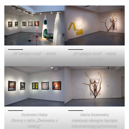
„W każdym razie” – widok
„W każdym razie” – widok
ekspozycji
ekspozycji
Kazimierz Raba
Marta Bosowska
Obrazy z cyklu „Ćwiczenia z
Instalacja relacyjna łącząca
kostką”
dokumentację performansu