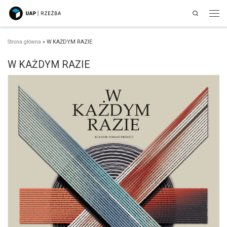
Search
Przejdź do treści
Men
Strona główna
»
W KAŻDYM RAZIE
W KAŻDYM RAZIE