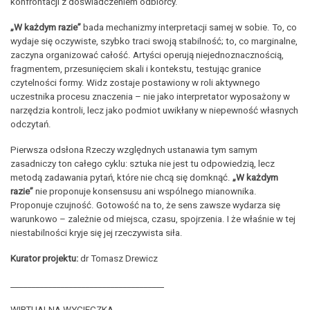
konfrontacji z doświadczeniem odbiorcy.
„W każdym razie”
bada mechanizmy interpretacji samej w sobie. To, co
wydaje się oczywiste, szybko traci swoją stabilność; to, co marginalne,
zaczyna organizować całość. Artyści operują niejednoznacznością,
fragmentem, przesunięciem skali i kontekstu, testując granice
czytelności formy. Widz zostaje postawiony w roli aktywnego
uczestnika procesu znaczenia – nie jako interpretator wyposażony w
narzędzia kontroli, lecz jako podmiot uwikłany w niepewność własnych
odczytań.
Pierwsza odsłona Rzeczy względnych ustanawia tym samym
zasadniczy ton całego cyklu: sztuka nie jest tu odpowiedzią, lecz
metodą zadawania pytań, które nie chcą się domknąć.
„W każdym
razie”
nie proponuje konsensusu ani wspólnego mianownika.
Proponuje czujność. Gotowość na to, że sens zawsze wydarza się
warunkowo – zależnie od miejsca, czasu, spojrzenia. I że właśnie w tej
niestabilności kryje się jej rzeczywista siła.
Kurator projektu:
dr Tomasz Drewicz
_____________________________________
WIRTUALNA WYCIECZKA