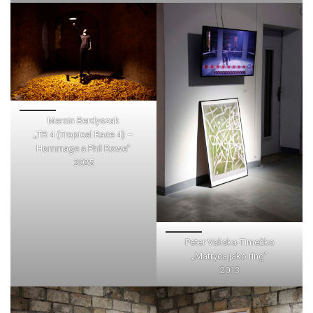
Marcin Berdyszak
„TR 4 (Tropical Race 4) –
Hommage a Phil Rowe”
2025
Peter Valiska-Timečko
„Matryca jako ring”
2013