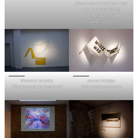
„Give a Man a V and You Feed
Him for a Day” (2017)
z autonomicznym obiektem
„Limb” (2024).
Sławomir Brzoska
Janusz Bałdyga
„Żółty kwadrat do rysowania”
Widzę Was odwrotnie
2026
2026