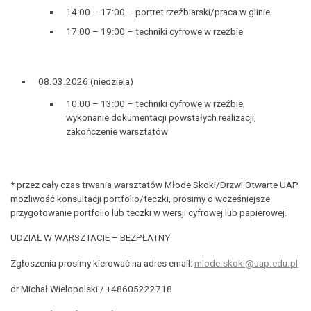
14:00 – 17:00 – portret rzeźbiarski/praca w glinie
17:00 – 19:00 – techniki cyfrowe w rzeźbie
08.03.2026 (niedziela)
10:00 – 13:00 – techniki cyfrowe w rzeźbie,
wykonanie dokumentacji powstałych realizacji,
zakończenie warsztatów
* przez cały czas trwania warsztatów Młode Skoki/Drzwi Otwarte UAP
możliwość konsultacji portfolio/teczki, prosimy o wcześniejsze
przygotowanie portfolio lub teczki w wersji cyfrowej lub papierowej.
UDZIAŁ W WARSZTACIE – BEZPŁATNY
Zgłoszenia prosimy kierować na adres email:
mlode.skoki@uap.edu.pl
dr Michał Wielopolski / +48605222718