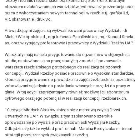
rzeźby i technik rzeźbiarskich oraz konsultacje portfolio. Istotnym
obszarem działań w ramach warsztatów jest również prezentacja oraz
praca z wykorzystaniem nowych technologii w rzeźbie tj. grafika 3d,
VR, skanowanie i druk 3d.
Prowadzącymi zajęcia są wykwalifikowani pracownicy Wydziału: dr
Michał Wielopolski ad., mgr Ireneusz Pachliński as., mgr Konrad Smela
as. oraz wizytujący profesorowie i pracownicy z Wydziału Rzeźby UAP.
Warsztaty mają na celu przygotowanie do egzaminów wstępnych na
studia, nastawione są na pracę studyjną z modela i poznawanie
warsztatu rzeźbiarskiego potrzebnego do realizacji założonych
koncepcji. Wydział Rzeźby posiada pracownie o wysokim standardzie,
które są przygotowane do prowadzenia zajęć rzeźbiarskich, uczestnicy
zobowiązani są jedynie do posiadania własnych narzędzi do pracy w
glinie. W tej edycji zaprezentujemy również możliwości laboratorium
cyfrowego oraz jego potencjał w realizacji koncepcji rzeźbiarskich.
10 edycja Młodych Skoków zbiega się z marcową edycją Drzwi
Otwartych na UAP. W związku z tym zaplanowano szerokie
oprowadzanie po wydziale oraz pracowniach Wydziału Rzeźby.
Odbędzie się także wykład prof. dr hab. Marcina Berdyszaka na temat
strategii przestrzennych związanych z rzeźbą.