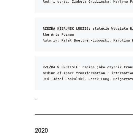
Red. i oprac. Izabela Grudzińska, Martyna P
RZEŹBA KIERUNEK LUDZIE: stulecie Wydziału R
the Arts Poznan
Autorzy: Rafał Boettner-Łubowski, Karolina 
RZEŹBA W PROCESIE: rzeźba jako czynnik tran
medium of space transformation : internatio
Red. Józef Jaskulski, Jacek Lang, Małgorzat
…
2020