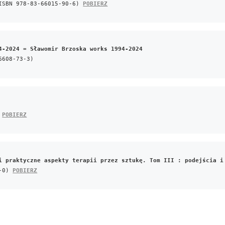
ISBN 978-83-66015-90-6) 
POBIERZ
4-2024 = Sławomir Brzoska works 1994-2024
6608-73-3)
 
POBIERZ
i praktyczne aspekty terapii przez sztukę. Tom III : podejścia i
-0) 
POBIERZ