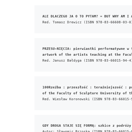
ALE DLACZEGO JA O TO PYTAM? = BUT WHY AM I 
Red. Tomasz Drewicz (ISBN 978-83-66608-03-0
PRZESU-NIĘCIA: pierwiastki performatywne w 
artwork of the artists teaching at the Facu
Red. Janusz Bałdyga (ISBN 978-83-66015-94-4
100Rzeźba : przeszłość : teraźniejszość : p
of the Faculty of Sculpture University of t
Red. Wiesław Koronowski (ISBN 978-83-66015-
GDY DROGA STAJE SIĘ FORMĄ: szkice z podróży
Autor: Sławomir Brzoska (ISBN 978-83-66015-