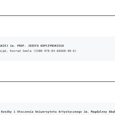
SKIEJ im. PROF. JÓZEFA KOPCZYŃSKIEGO
ająk, Konrad Smela (ISBN 978-83-66608-98-6)
 Rzeźby i Otoczenia Uniwersytetu Artystycznego im. Magdaleny Aba