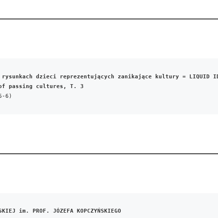
 rysunkach dzieci reprezentujących zanikające kultury = LIQUID ID
of passing cultures, T. 3
6-6)
SKIEJ im. PROF. JÓZEFA KOPCZYŃSKIEGO