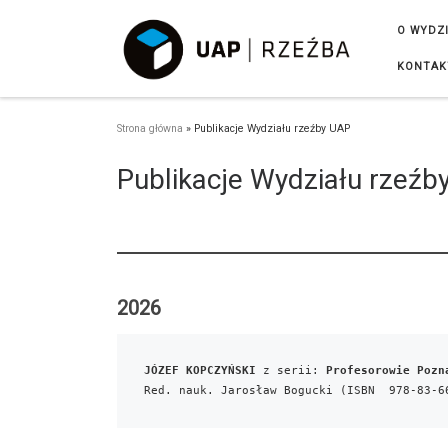
Przejdź do treści
O WYDZ
KONTAK
Strona główna
»
Publikacje Wydziału rzeźby UAP
Publikacje Wydziału rzeźb
2026
JÓZEF KOPCZYŃSKI 
z serii: 
Profesorowie Pozn
Red. nauk. Jarosław Bogucki (ISBN  978-83-6