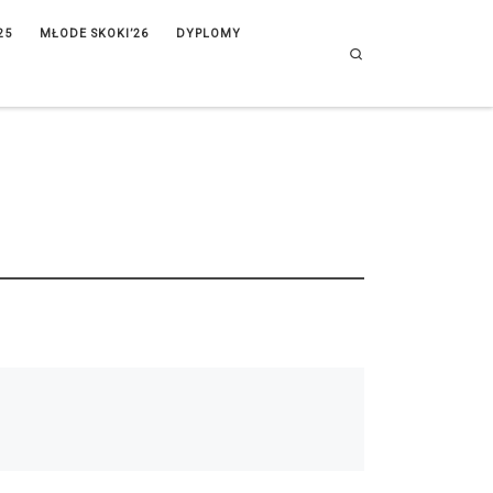
25
MŁODE SKOKI’26
DYPLOMY
Search