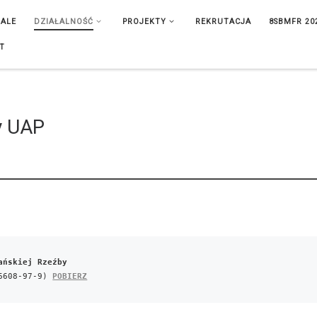
IALE
DZIAŁALNOŚĆ
PROJEKTY
REKRUTACJA
8SBMFR 20
T
y UAP
ańskiej Rzeźby
6608-97-9)
POBIERZ