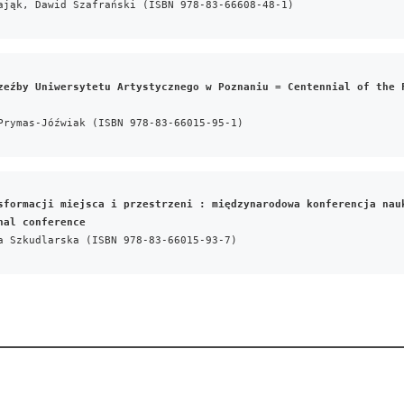
ająk, Dawid Szafrański (ISBN 978-83-66608-48-1)
zeźby Uniwersytetu Artystycznego w Poznaniu = Centennial of the F
Prymas-Jóźwiak (ISBN 978-83-66015-95-1)
sformacji miejsca i przestrzeni : międzynarodowa konferencja nauk
nal conference
a Szkudlarska (ISBN 978-83-66015-93-7)