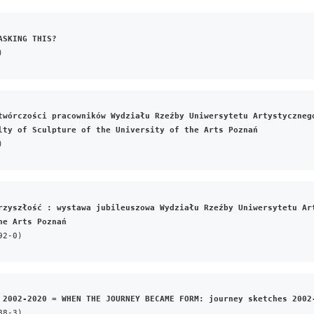
ASKING THIS?
)
twórczości pracowników Wydziału Rzeźby Uniwersytetu Artystycznego
lty of Sculpture of the University of the Arts Poznań
)
rzyszłość : wystawa jubileuszowa Wydziału Rzeźby Uniwersytetu Art
he Arts Poznań
92-0)
 2002-2020 = WHEN THE JOURNEY BECAME FORM: journey sketches 2002
88-3)