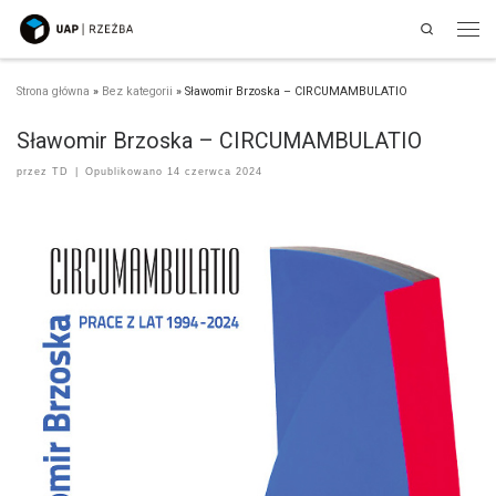
Search
Przejdź do treści
Men
Strona główna
»
Bez kategorii
»
Sławomir Brzoska – CIRCUMAMBULATIO
Sławomir Brzoska – CIRCUMAMBULATIO
przez
TD
|
Opublikowano
14 czerwca 2024