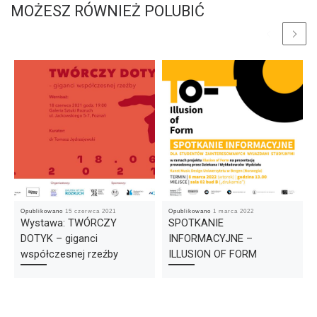
MOŻESZ RÓWNIEŻ POLUBIĆ
Opublikowano
15 czerwca 2021
Opublikowano
1 marca 2022
Wystawa: TWÓRCZY
SPOTKANIE
DOTYK – giganci
INFORMACYJNE –
współczesnej rzeźby
ILLUSION OF FORM