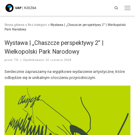
Search
Przejdź do treści
Men
Strona główna
»
Bez kategorii
»
Wystawa | „Chaszcze perspektywy 2” | Wielkopolski
Park Narodowy
Wystawa | „Chaszcze perspektywy 2” |
Wielkopolski Park Narodowy
przez
TD
|
Opublikowano
10 czerwca 2026
Serdecznie zapraszamy na wyjątkowe wydarzenie artystyczne, które
odbędzie się w unikalnym otoczeniu przyrodniczym.