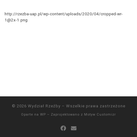
http://rzezba-uap.pl/wp-content/uploads/2020/04/cropped-wr-
1@2x-1.png
© 2026
Wydział Rzeźby
– Wszelkie prawa zastrzeżone
Oparte na
WP
– Zaprojektowano z
Motyw Customizr