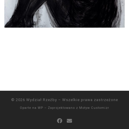
© 2026
Wydział Rzeźby
– Wszelkie prawa zastrzeżone
Oparte na
WP
– Zaprojektowano z
Motyw Customizr