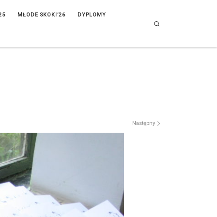
25
MŁODE SKOKI’26
DYPLOMY
Search
Następny