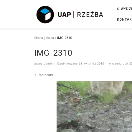
Przejdź do treści
O WYDZ
KONTAK
Strona główna
»
IMG_2310
IMG_2310
przez
admin
|
Opublikowano
13 kwietnia 2016
-
w wymiarach
25
Nawigacja po obrazach
Poprzedni