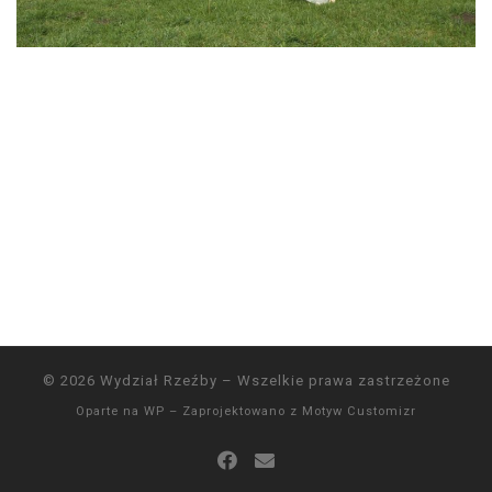
© 2026
Wydział Rzeźby
– Wszelkie prawa zastrzeżone
Oparte na
WP
– Zaprojektowano z
Motyw Customizr