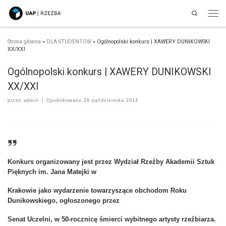
Search
Przejdź do treści
Men
Strona główna
»
DLA STUDENTÓW
»
Ogólnopolski konkurs | XAWERY DUNIKOWSKI
XX/XXI
Ogólnopolski konkurs | XAWERY DUNIKOWSKI
XX/XXI
przez
admin
|
Opublikowano
29 października 2014
Konkurs organizowany jest przez Wydział Rzeźby Akademii Sztuk
Pięknych im. Jana Matejki w
Krakowie
jako wydarzenie towarzyszące obchodom Roku
Dunikowskiego, ogłoszonego przez
Senat Uczelni, w 50-rocznicę śmierci wybitnego artysty rzeźbiarza.