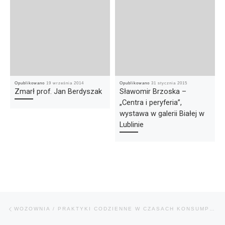
Opublikowano
19 września 2014
Opublikowano
31 stycznia 2015
Zmarł prof. Jan Berdyszak
Sławomir Brzoska –
„Centra i peryferia”,
wystawa w galerii Białej w
Lublinie
Nawigacja wpisu
Poprzedni wpis
WOZOWNIA / PRAKTYKI CODZIENNE W CZASACH KONSUMPCJI