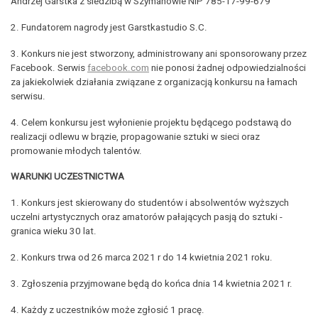
Andrzej Garstka z siedzibą w Szymanowie NIP 785-17-99-679
2. Fundatorem nagrody jest Garstkastudio S.C.
3. Konkurs nie jest stworzony, administrowany ani sponsorowany przez
Facebook. Serwis
facebook.com
nie ponosi żadnej odpowiedzialności
za jakiekolwiek działania związane z organizacją konkursu na łamach
serwisu.
4. Celem konkursu jest wyłonienie projektu będącego podstawą do
realizacji odlewu w brązie, propagowanie sztuki w sieci oraz
promowanie młodych talentów.
WARUNKI UCZESTNICTWA
1. Konkurs jest skierowany do studentów i absolwentów wyższych
uczelni artystycznych oraz amatorów pałających pasją do sztuki -
granica wieku 30 lat.
2. Konkurs trwa od 26 marca 2021 r do 14 kwietnia 2021 roku.
3. Zgłoszenia przyjmowane będą do końca dnia 14 kwietnia 2021 r.
4. Każdy z uczestników może zgłosić 1 pracę.