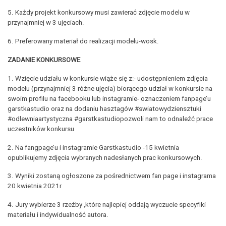
5. Każdy projekt konkursowy musi zawierać zdjęcie modelu w
przynajmniej w 3 ujęciach.
6. Preferowany materiał do realizacji modelu-wosk.
ZADANIE KONKURSOWE
1. Wzięcie udziału w konkursie wiąże się z:- udostępnieniem zdjęcia
modelu (przynajmniej 3 różne ujęcia) biorącego udział w konkursie na
swoim profilu na facebooku lub instagramie- oznaczeniem fanpage’u
garstkastudio oraz na dodaniu hasztagów #swiatowydziensztuki
#odlewniaartystyczna #garstkastudiopozwoli nam to odnaleźć prace
uczestników konkursu
2. Na fangpage’u i instagramie Garstkastudio -15 kwietnia
opublikujemy zdjęcia wybranych nadesłanych prac konkursowych.
3. Wyniki zostaną ogłoszone za pośrednictwem fan page i instagrama
20 kwietnia 2021r
4. Jury wybierze 3 rzeźby ,które najlepiej oddają wyczucie specyfiki
materiału i indywidualność autora.