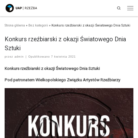
Search
Przejdź do treści
Men
Strona główna
»
Bez kategorii
»
Konkurs rzeźbiarski z okazji Światowego Dnia Sztuki
Konkurs rzeźbiarski z okazji Światowego Dnia
Sztuki
przez
admin
|
Opublikowano
7 kwietnia 2021
Konkurs rzeźbiarski z okazji Światowego Dnia Sztuki
Pod patronatem Wielkopolskiego Związku Artystów Rzeźbiarzy