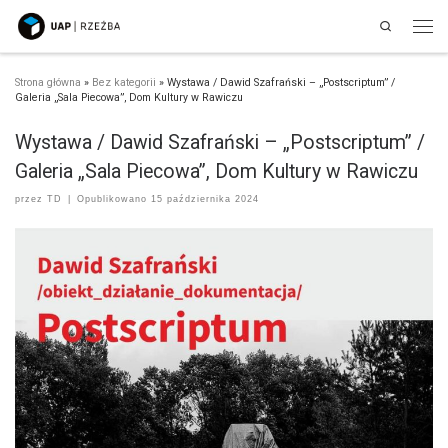
Search
Przejdź do treści
Men
Strona główna
»
Bez kategorii
»
Wystawa / Dawid Szafrański – „Postscriptum” /
Galeria „Sala Piecowa”, Dom Kultury w Rawiczu
Wystawa / Dawid Szafrański – „Postscriptum” /
Galeria „Sala Piecowa”, Dom Kultury w Rawiczu
przez
TD
|
Opublikowano
15 października 2024