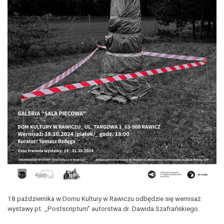
18 października w Domu Kultury w Rawiczu odbędzie się wernisaż
wystawy pt. ,,Postscriptum” autorstwa dr. Dawida Szafrańskiego.