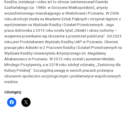
Rzeźba, instalacje i video art to obszar zainteresowań Dawida
Szafrańskiego (ur. 1980r. w Gorzowie Wielkopolskim), artysty
wszechstronnego mieszkającego w Wielichowie i Poznaniu. W 2006
roku ukończył studia na Akademii Sztuk Pięknych i otrzymał dyplom z
wyróżnieniem na Wydziale Rzeźby i Działań Przestrzennych. Jego
praca doktorska z 2013 roku nosiła tytuł „Obiekt i obraz ruchomy –
wzajemne przenikanie się obszarów a przestrzeń publiczna”. Od 2023
roku jest Prodziekanem Wydziału Rzeźby UAP w Poznaniu. Obecnie
pracuje jako Adiunkt w 2 Pracowni Rzeźby i Działań Przestrzennych na
Wydziale Rzeźby Uniwersytetu Artystycznego im. Magdaleny
Abakanowicz w Poznaniu. W 2012 roku został Laureatem Medalu
Młodego Pozytywisty, a w 2018 roku zdobył odznakę ,,Zasłużony dla
Kultury Polskiej”. Szczególną uwagę w swoich pracach poświęca
obszarom społeczno-socjologicznym i problematyce współczesnych
mediów.
Udostępnij: