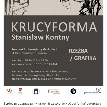
Serdecznie zapraszamy na wernisaż wystawy „Krucyforma” autorstwa