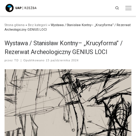
Search
Przejdź do treści
Men
Strona główna
»
Bez kategorii
»
Wystawa / Stanisław Kontny– „Krucyforma” / Rezerwat
Archeologiczny GENIUS LOCI
Wystawa / Stanisław Kontny– „Krucyforma” /
Rezerwat Archeologiczny GENIUS LOCI
przez
TD
|
Opublikowano
15 października 2024