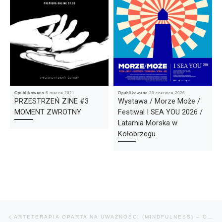
Opublikowano
6 marca 2021
Opublikowano
30 czerwca 2026
PRZESTRZEŃ ZINE #3
Wystawa / Morze Może /
MOMENT ZWROTNY
Festiwal I SEA YOU 2026 /
Latarnia Morska w
Kołobrzegu
Nawigacja wpisu
Poprzedni wpis
ARTETERAPIA OPARTA NA UWAŻNOŚCI (MINDFULNESS) – OTWARTE WARSZTATY FAKULTATYWNE.