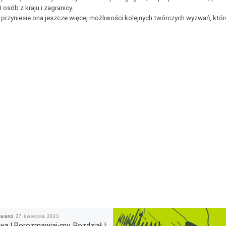
sób z kraju i zagranicy.
przyniesie ona jeszcze więcej możliwości kolejnych twórczych wyzwań, kt
kowano
27 kwietnia 2023
a | Porozmawiaj-my. Rozdział I: