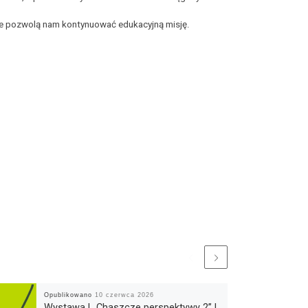
óre pozwolą nam kontynuować edukacyjną misję.
Opublikowano
10 czerwca 2026
Wystawa | „Chaszcze perspektywy 2” |