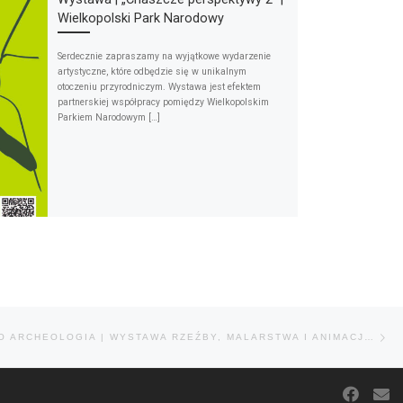
Wielkopolski Park Narodowy
Serdecznie zapraszamy na wyjątkowe wydarzenie
artystyczne, które odbędzie się w unikalnym
otoczeniu przyrodniczym. Wystawa jest efektem
partnerskiej współpracy pomiędzy Wielkopolskim
Parkiem Narodowym […]
Na
ARCHE ARCHEO ARCHEOLOGIA | WYSTAWA RZEŹBY, MALARSTWA I ANIMACJI UAP