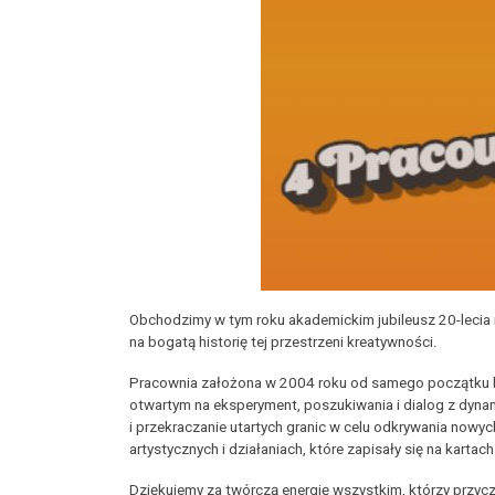
Obchodzimy w tym roku akademickim jubileusz 20-lecia is
na bogatą historię tej przestrzeni kreatywności.
Pracownia założona w 2004 roku od samego początku była
otwartym na eksperyment, poszukiwania i dialog z dyna
i przekraczanie utartych granic w celu odkrywania nowy
artystycznych i działaniach, które zapisały się na kartac
Dziękujemy za twórczą energię wszystkim, którzy przyc