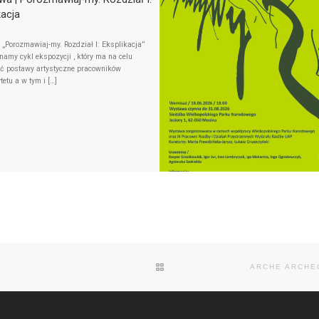
kacja
„Porozmawiaj-my. Rozdział I: Eksplikacja”
namy cykl ekspozycji , który ma na celu
yć postawy artystyczne pracowników
etu a w tym i […]
POWRÓT DO LISTY POSTÓW