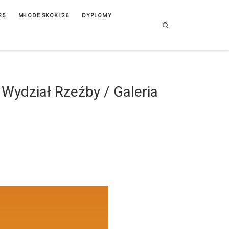
25
MŁODE SKOKI’26
DYPLOMY
Search
 Wydział Rzeźby / Galeria