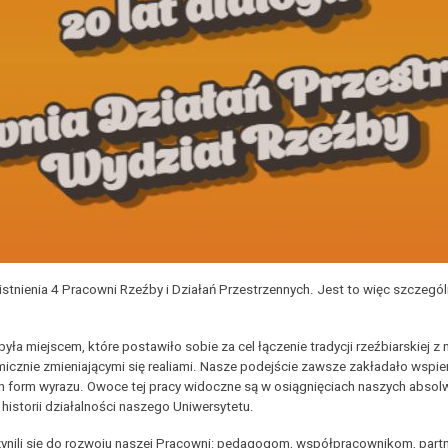
tnienia 4 Pracowni Rzeźby i Działań Przestrzennych. Jest to więc szczególn
 miejscem, które postawiło sobie za cel łączenie tradycji rzeźbiarskiej z
micznie zmieniającymi się realiami. Nasze podejście zawsze zakładało wspi
ch form wyrazu. Owoce tej pracy widoczne są w osiągnięciach naszych absol
h historii działalności naszego Uniwersytetu.
zynili się do rozwoju naszej Pracowni: pedagogom, współpracownikom, part