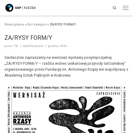
Search
Przejdź do treści
Men
Strona główna
»
Bez kategorii
»
ZA/RYSY FORM/Y
ZA/RYSY FORM/Y
przez
TD
|
Opublikowano
7 grudnia 2024
Serdecznie zapraszamy na wernisaż wystawy posympozjalnej
„ZA/RYSY FORM/Y – rzeźba wobec unikatowej przyrody tatrzańskiej”
organizowanego przez Fundację im. Antoniego Rząsy we współpracy z
Akademią Sztuk Pięknych w Krakowie.